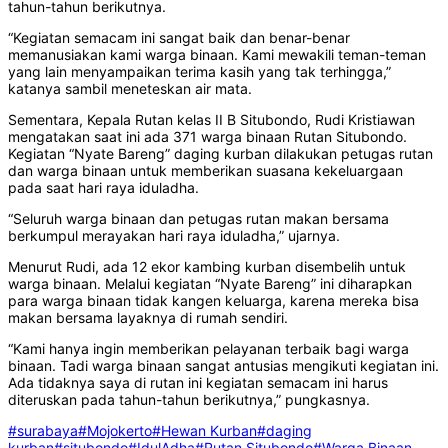
tahun-tahun berikutnya.
“Kegiatan semacam ini sangat baik dan benar-benar
memanusiakan kami warga binaan. Kami mewakili teman-teman
yang lain menyampaikan terima kasih yang tak terhingga,”
katanya sambil meneteskan air mata.
Sementara, Kepala Rutan kelas II B Situbondo, Rudi Kristiawan
mengatakan saat ini ada 371 warga binaan Rutan Situbondo.
Kegiatan “Nyate Bareng” daging kurban dilakukan petugas rutan
dan warga binaan untuk memberikan suasana kekeluargaan
pada saat hari raya iduladha.
“Seluruh warga binaan dan petugas rutan makan bersama
berkumpul merayakan hari raya iduladha,” ujarnya.
Menurut Rudi, ada 12 ekor kambing kurban disembelih untuk
warga binaan. Melalui kegiatan “Nyate Bareng” ini diharapkan
para warga binaan tidak kangen keluarga, karena mereka bisa
makan bersama layaknya di rumah sendiri.
“Kami hanya ingin memberikan pelayanan terbaik bagi warga
binaan. Tadi warga binaan sangat antusias mengikuti kegiatan ini.
Ada tidaknya saya di rutan ini kegiatan semacam ini harus
diteruskan pada tahun-tahun berikutnya,” pungkasnya.
#surabaya
#Mojokerto
#Hewan Kurban
#daging
kurban
#situbondo
#IdulAdha
#Rutan Situbondo
#Warga Binaan