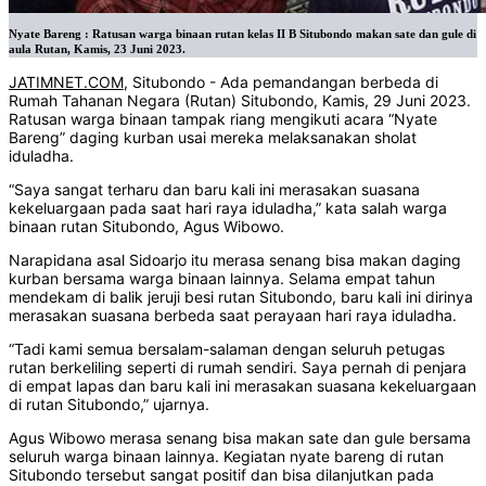
Nyate Bareng : Ratusan warga binaan rutan kelas II B Situbondo makan sate dan gule di
aula Rutan, Kamis, 23 Juni 2023.
JATIMNET.COM
, Situbondo - Ada pemandangan berbeda di
Rumah Tahanan Negara (Rutan) Situbondo, Kamis, 29 Juni 2023.
Ratusan warga binaan tampak riang mengikuti acara “Nyate
Bareng” daging kurban usai mereka melaksanakan sholat
iduladha.
“Saya sangat terharu dan baru kali ini merasakan suasana
kekeluargaan pada saat hari raya iduladha,” kata salah warga
binaan rutan Situbondo, Agus Wibowo.
Narapidana asal Sidoarjo itu merasa senang bisa makan daging
kurban bersama warga binaan lainnya. Selama empat tahun
mendekam di balik jeruji besi rutan Situbondo, baru kali ini dirinya
merasakan suasana berbeda saat perayaan hari raya iduladha.
“Tadi kami semua bersalam-salaman dengan seluruh petugas
rutan berkeliling seperti di rumah sendiri. Saya pernah di penjara
di empat lapas dan baru kali ini merasakan suasana kekeluargaan
di rutan Situbondo,” ujarnya.
Agus Wibowo merasa senang bisa makan sate dan gule bersama
seluruh warga binaan lainnya. Kegiatan nyate bareng di rutan
Situbondo tersebut sangat positif dan bisa dilanjutkan pada