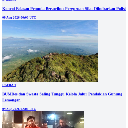
Konvoi Belasan Pemuda Beratribut Perguruan Silat Dibubarkan Polisi
09 Aug 2026 06:00 UTC
DAERAH
BUMDes dan Swasta Saling Tunggu Kelola Jalur Pendakian Gunung
Lemongan
09 Aug 2026 02:00 UTC