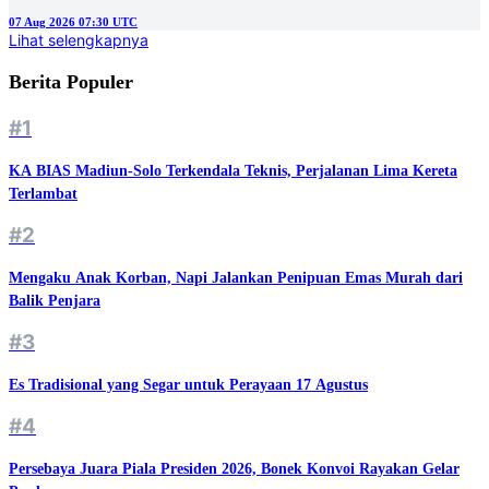
07 Aug 2026 07:30 UTC
Lihat selengkapnya
Berita Populer
#1
KA BIAS Madiun-Solo Terkendala Teknis, Perjalanan Lima Kereta
Terlambat
#2
Mengaku Anak Korban, Napi Jalankan Penipuan Emas Murah dari
Balik Penjara
#3
Es Tradisional yang Segar untuk Perayaan 17 Agustus
#4
Persebaya Juara Piala Presiden 2026, Bonek Konvoi Rayakan Gelar