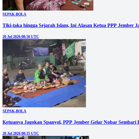
SEPAK-BOLA
Tiki-taka hingga Sejarah Islam, Ini Alasan Ketua PPP Jember J
20 Jul 2026 08:56 UTC
SEPAK-BOLA
Ketuanya Jagokan Spanyol, PPP Jember Gelar Nobar Sembari
20 Jul 2026 00:35 UTC