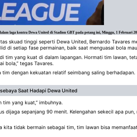
lam laga kontra Dewa United di Stadion GBT pada petang ini, Minggu, 1 Februari 20
tas skuad tinggi seperti Dewa United, Bernardo Tavares m
olid di setiap fase permainan, baik saat menguasai bola ma
njadi tim yang kuat di dalam lapangan. Hormati tim lawan, 
i bola,” tegas Tavares.
im dengan kekuatan relatif seimbang saling berhadapan. Det
ersebaya Saat Hadapi Dewa United
n tim yang kuat,” imbuhnya.
s dijaga sepanjang 90 menit. Kelengahan sekecil apa pun,
an jika kita tidak bermain sebagai tim, tim lawan bisa meman