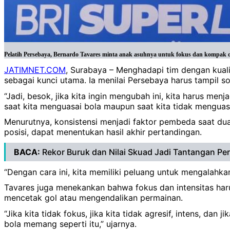
Pelatih Persebaya, Bernardo Tavares minta anak asuhnya untuk fokus dan kompak da
JATIMNET.COM
, Surabaya – Menghadapi tim dengan kuali
sebagai kunci utama. Ia menilai Persebaya harus tampil s
“Jadi, besok, jika kita ingin mengubah ini, kita harus me
saat kita menguasai bola maupun saat kita tidak menguasa
Menurutnya, konsistensi menjadi faktor pembeda saat dua t
posisi, dapat menentukan hasil akhir pertandingan.
BACA:
Rekor Buruk dan Nilai Skuad Jadi Tantangan P
“Dengan cara ini, kita memiliki peluang untuk mengalahka
Tavares juga menekankan bahwa fokus dan intensitas haru
mencetak gol atau mengendalikan permainan.
“Jika kita tidak fokus, jika kita tidak agresif, intens, d
bola memang seperti itu,” ujarnya.