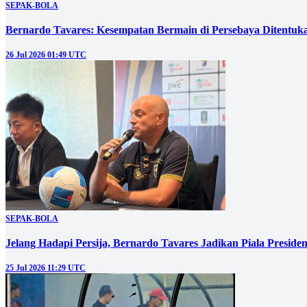
SEPAK-BOLA
Bernardo Tavares: Kesempatan Bermain di Persebaya Ditentuk
26 Jul 2026 01:49 UTC
SEPAK-BOLA
Jelang Hadapi Persija, Bernardo Tavares Jadikan Piala Presid
25 Jul 2026 11:29 UTC