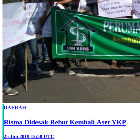
DAERAH
Risma Didesak Rebut Kembali Aset YKP
25 Jun 2019 12:58 UTC