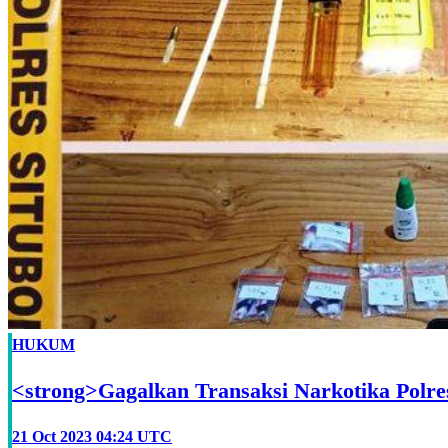
HUKUM
<strong>Gagalkan Transaksi Narkotika Polre
21 Oct 2023 04:24 UTC