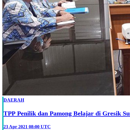
DAERAH
TPP Penilik dan Pamong Belajar di Gresik Su
23 Apr 2021 08:00 UTC