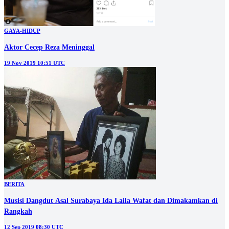
GAYA-HIDUP
Aktor Cecep Reza Meninggal
19 Nov 2019 10:51 UTC
BERITA
Musisi Dangdut Asal Surabaya Ida Laila Wafat dan Dimakamkan di
Rangkah
12 Sep 2019 08:30 UTC