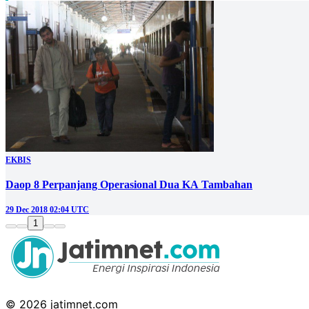
EKBIS
Daop 8 Perpanjang Operasional Dua KA Tambahan
29 Dec 2018 02:04 UTC
1
© 2026 jatimnet.com