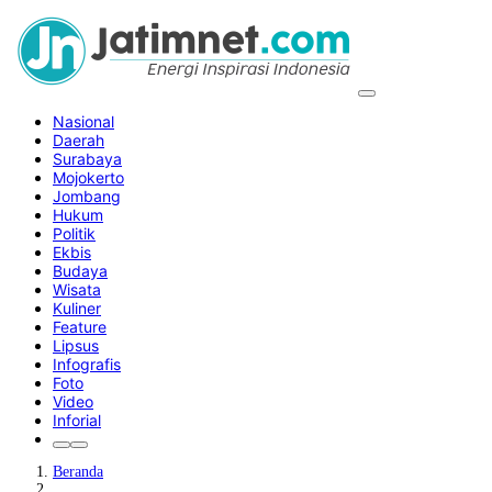
Nasional
Daerah
Surabaya
Mojokerto
Jombang
Hukum
Politik
Ekbis
Budaya
Wisata
Kuliner
Feature
Lipsus
Infografis
Foto
Video
Inforial
Beranda