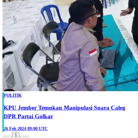
POLITIK
KPU Jember Temukan Manipulasi Suara Caleg
DPR Partai Golkar
26 Feb 2024 09:00 UTC
1