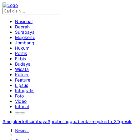
Nasional
Daerah
Surabaya
Mojokerto
Jombang
Hukum
Politik
Ekbis
Budaya
Wisata
Kuliner
Feature
Lipsus
Infografis
Foto
Video
Inforial
#mojokerto
#surabaya
#probolinggo
#berita-mojokerto_2
#gresik
Beranda