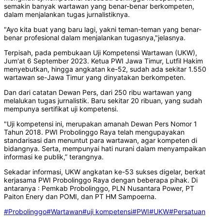
semakin banyak wartawan yang benar-benar berkompeten,
dalam menjalankan tugas jurnalistiknya.
"Ayo kita buat yang baru lagi, yakni teman-teman yang benar-
benar profesional dalam menjalankan tugasnya,"jelasnya.
Terpisah, pada pembukaan Uji Kompetensi Wartawan (UKW),
Jum'at 6 September 2023. Ketua PWI Jawa Timur, Lutfil Hakim
menyebutkan, hingga angkatan ke-52, sudah ada sekitar 1.550
wartawan se-Jawa Timur yang dinyatakan berkompeten.
Dan dari catatan Dewan Pers, dari 250 ribu wartawan yang
melalukan tugas jurnalistik. Baru sekitar 20 ribuan, yang sudah
mempunya sertifikat uji kompetensi.
"Uji kompetensi ini, merupakan amanah Dewan Pers Nomor 1
Tahun 2018. PWI Probolinggo Raya telah mengupayakan
standarisasi dan menuntut para wartawan, agar kompeten di
bidangnya. Serta, mempunyai hati nurani dalam menyampaikan
informasi ke publik,” terangnya.
Sekadar informasi, UKW angkatan ke-53 sukses digelar, berkat
kerjasama PWI Probolinggo Raya dengan beberapa pihak. Di
antaranya : Pemkab Probolinggo, PLN Nusantara Power, PT
Paiton Enery dan POMI, dan PT HM Sampoerna.
#Probolinggo
#Wartawan
#uji kompetensi
#PWI
#UKW
#Persatuan