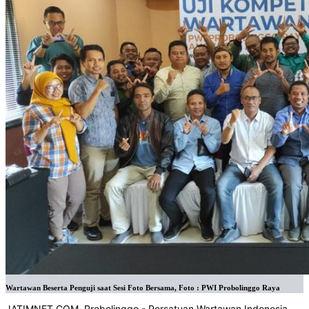
Wartawan Beserta Penguji saat Sesi Foto Bersama, Foto : PWI Probolinggo Raya
JATIMNET.COM, Probolinggo - Persatuan Wartawan Indonesia