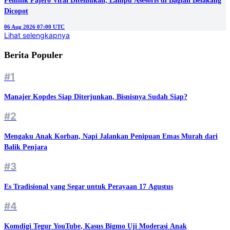
Pemilik Pajero Viral Ditemukan, Lampu Asesoris di Bagian Belakang
Dicopot
06 Aug 2026 07:00 UTC
Lihat selengkapnya
Berita Populer
#1
Manajer Kopdes Siap Diterjunkan, Bisnisnya Sudah Siap?
#2
Mengaku Anak Korban, Napi Jalankan Penipuan Emas Murah dari
Balik Penjara
#3
Es Tradisional yang Segar untuk Perayaan 17 Agustus
#4
Komdigi Tegur YouTube, Kasus Bigmo Uji Moderasi Anak