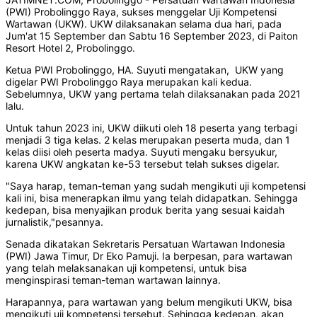
(PWI) Probolinggo Raya, sukses menggelar Uji Kompetensi
Wartawan (UKW). UKW dilaksanakan selama dua hari, pada
Jum'at 15 September dan Sabtu 16 September 2023, di Paiton
Resort Hotel 2, Probolinggo.
Ketua PWI Probolinggo, HA. Suyuti mengatakan, UKW yang
digelar PWI Probolinggo Raya merupakan kali kedua.
Sebelumnya, UKW yang pertama telah dilaksanakan pada 2021
lalu.
Untuk tahun 2023 ini, UKW diikuti oleh 18 peserta yang terbagi
menjadi 3 tiga kelas. 2 kelas merupakan peserta muda, dan 1
kelas diisi oleh peserta madya. Suyuti mengaku bersyukur,
karena UKW angkatan ke-53 tersebut telah sukses digelar.
"Saya harap, teman-teman yang sudah mengikuti uji kompetensi
kali ini, bisa menerapkan ilmu yang telah didapatkan. Sehingga
kedepan, bisa menyajikan produk berita yang sesuai kaidah
jurnalistik,"pesannya.
Senada dikatakan Sekretaris Persatuan Wartawan Indonesia
(PWI) Jawa Timur, Dr Eko Pamuji. Ia berpesan, para wartawan
yang telah melaksanakan uji kompetensi, untuk bisa
menginspirasi teman-teman wartawan lainnya.
Harapannya, para wartawan yang belum mengikuti UKW, bisa
mengikuti uji kompetensi tersebut. Sehingga kedepan, akan