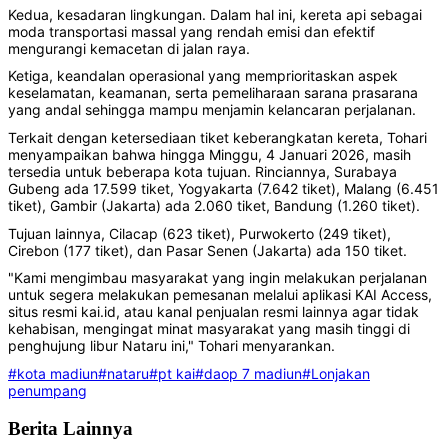
Kedua, kesadaran lingkungan. Dalam hal ini, kereta api sebagai
moda transportasi massal yang rendah emisi dan efektif
mengurangi kemacetan di jalan raya.
Ketiga, keandalan operasional yang memprioritaskan aspek
keselamatan, keamanan, serta pemeliharaan sarana prasarana
yang andal sehingga mampu menjamin kelancaran perjalanan.
Terkait dengan ketersediaan tiket keberangkatan kereta, Tohari
menyampaikan bahwa hingga Minggu, 4 Januari 2026, masih
tersedia untuk beberapa kota tujuan. Rinciannya, Surabaya
Gubeng ada 17.599 tiket, Yogyakarta (7.642 tiket), Malang (6.451
tiket), Gambir (Jakarta) ada 2.060 tiket, Bandung (1.260 tiket).
Tujuan lainnya, Cilacap (623 tiket), Purwokerto (249 tiket),
Cirebon (177 tiket), dan Pasar Senen (Jakarta) ada 150 tiket.
"Kami mengimbau masyarakat yang ingin melakukan perjalanan
untuk segera melakukan pemesanan melalui aplikasi KAI Access,
situs resmi kai.id, atau kanal penjualan resmi lainnya agar tidak
kehabisan, mengingat minat masyarakat yang masih tinggi di
penghujung libur Nataru ini," Tohari menyarankan.
#kota madiun
#nataru
#pt kai
#daop 7 madiun
#Lonjakan
penumpang
Berita Lainnya