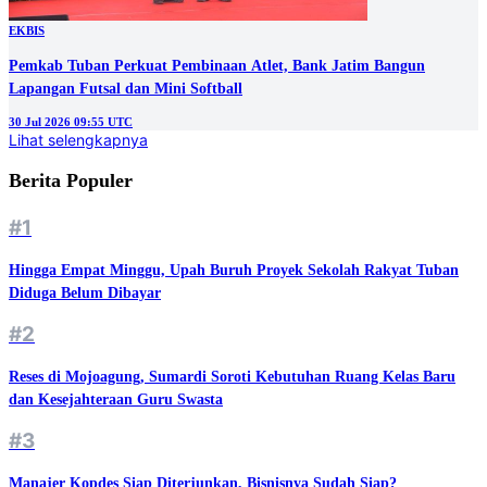
EKBIS
Pemkab Tuban Perkuat Pembinaan Atlet, Bank Jatim Bangun
Lapangan Futsal dan Mini Softball
30 Jul 2026 09:55 UTC
Lihat selengkapnya
Berita Populer
#1
Hingga Empat Minggu, Upah Buruh Proyek Sekolah Rakyat Tuban
Diduga Belum Dibayar
#2
Reses di Mojoagung, Sumardi Soroti Kebutuhan Ruang Kelas Baru
dan Kesejahteraan Guru Swasta
#3
Manajer Kopdes Siap Diterjunkan, Bisnisnya Sudah Siap?