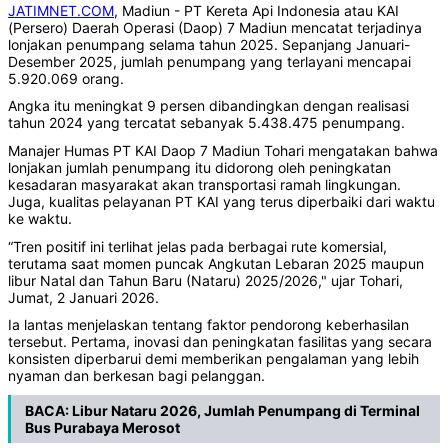
JATIMNET.COM
, Madiun - PT Kereta Api Indonesia atau KAI
(Persero) Daerah Operasi (Daop) 7 Madiun mencatat terjadinya
lonjakan penumpang selama tahun 2025. Sepanjang Januari-
Desember 2025, jumlah penumpang yang terlayani mencapai
5.920.069 orang.
Angka itu meningkat 9 persen dibandingkan dengan realisasi
tahun 2024 yang tercatat sebanyak 5.438.475 penumpang.
Manajer Humas PT KAI Daop 7 Madiun Tohari mengatakan bahwa
lonjakan jumlah penumpang itu didorong oleh peningkatan
kesadaran masyarakat akan transportasi ramah lingkungan.
Juga, kualitas pelayanan PT KAI yang terus diperbaiki dari waktu
ke waktu.
“Tren positif ini terlihat jelas pada berbagai rute komersial,
terutama saat momen puncak Angkutan Lebaran 2025 maupun
libur Natal dan Tahun Baru (Nataru) 2025/2026," ujar Tohari,
Jumat, 2 Januari 2026.
Ia lantas menjelaskan tentang faktor pendorong keberhasilan
tersebut. Pertama, inovasi dan peningkatan fasilitas yang secara
konsisten diperbarui demi memberikan pengalaman yang lebih
nyaman dan berkesan bagi pelanggan.
BACA:
Libur Nataru 2026, Jumlah Penumpang di Terminal
Bus Purabaya Merosot