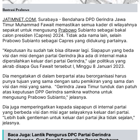
Ilustrasi Prabowo
JATIMNET.COM
, Surabaya - Bendahara DPD Gerindra Jawa
Timur Muhammad Fawait memastikan semua kader di wilayahnya
sepakat untuk mengusung
Prabowo
Subianto sebagai bakal
calon presiden (Capres) 2024. Tidak ada nama lain, selain
Prabowo Subianto sebagai Capres yang didukung partainya.
"Keputusan itu sudah tak bisa ditawar lagi. Siapapun yang beda
visi dan misi dengan partai Gerindra jika ada di internal maka
dipersilahkan keluar dari partai Gerindra," ujar politikus yang
akrab disapa Gus Fawait tersebut l, Minggu 8 Januari 2023.
Dia mengatakan di dalam berpartai atau berorganisasi harus
punya tujuan yang sama dengan satu pemikiran yang sama dan
visi dan misi yang sama. "Gerindra Jawa Timur tunduk dan patuh
atas keputusan DPP Gerindra samikna wathona untuk
mengusung Prabowo Subianto," jelasnya.
Dia juga memperingatkan kepada siapapun di internal partai
yang berbeda visi dan misi agar selayaknya keluar dari partai.
"Lebih baik gentleman untuk keluar dari partai jika tidak sejalan,"
jelasnya.
Baca Juga:
Lantik Pengurus DPC Partai Gerindra
Bondowoso, Gus Fawait Sampaikan Pesan Prabowo