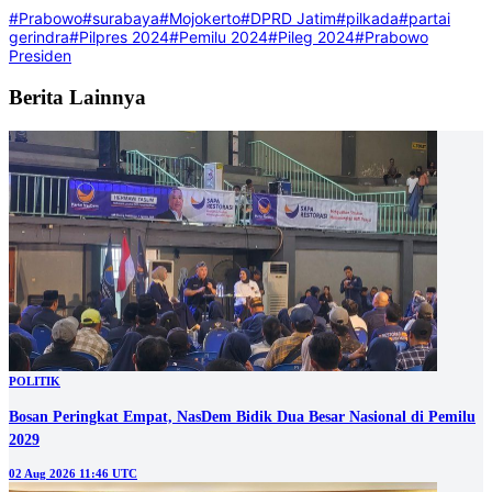
#Prabowo
#surabaya
#Mojokerto
#DPRD Jatim
#pilkada
#partai
gerindra
#Pilpres 2024
#Pemilu 2024
#Pileg 2024
#Prabowo
Presiden
Berita Lainnya
POLITIK
Bosan Peringkat Empat, NasDem Bidik Dua Besar Nasional di Pemilu
2029
02 Aug 2026 11:46 UTC