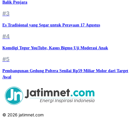
Balik Penjara
#3
Es Tradisional yang Segar untuk Perayaan 17 Agustus
#4
Komdigi Tegur YouTube, Kasus Bigmo Uji Moderasi Anak
#5
Pembangunan Gedung Poltera Senilai Rp59 Miliar Molor dari Target
Awal
© 2026 jatimnet.com