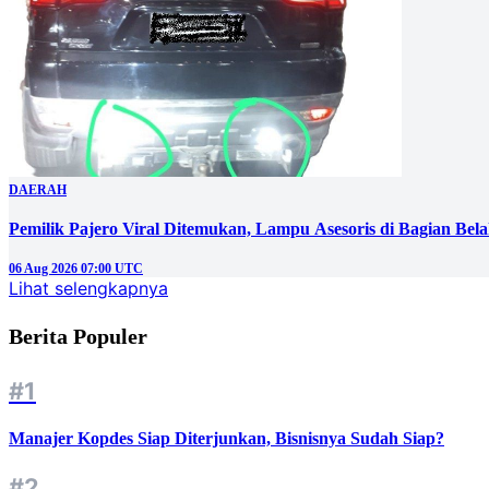
DAERAH
Pemilik Pajero Viral Ditemukan, Lampu Asesoris di Bagian Bel
06 Aug 2026 07:00 UTC
Lihat selengkapnya
Berita Populer
#1
Manajer Kopdes Siap Diterjunkan, Bisnisnya Sudah Siap?
#2