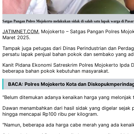
Satgas Pangan Polres Mojokerto melakukan sidak di salah satu lapak warga di Pasar
JATIMNET.COM
, Mojokerto – Satgas Pangan Polres Mojo
Maret 2025.
Tampak juga petugas dari Dinas Perindustrian dan Perda
persatu lapak penjual bahan pokok dan sembako yang ada
Kanit Pidana Ekonomi Satreskrim Polres Mojokerto Ipda 
beberapa bahan pokok kebutuhan masyarakat.
BACA:
Polres Mojokerto Kota dan Diskopukmperinda
"Belum ditemukan adanya kenaikan harga yang melonjak t
Dawan menambahkan dari hasil sidak yang digelar sejak 
hingga mencapai Rp100 ribu per kilogram.
"Namun, beberapa ada harga cabe merah yang ada kenaik