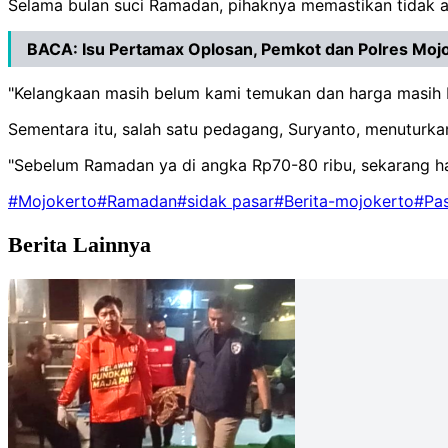
Selama bulan suci Ramadan, pihaknya memastikan tidak 
BACA:
Isu Pertamax Oplosan, Pemkot dan Polres Moj
"Kelangkaan masih belum kami temukan dan harga masih bis
Sementara itu, salah satu pedagang, Suryanto, menuturk
"Sebelum Ramadan ya di angka Rp70-80 ribu, sekarang har
#Mojokerto
#Ramadan
#sidak pasar
#Berita-mojokerto
#Pas
Berita Lainnya