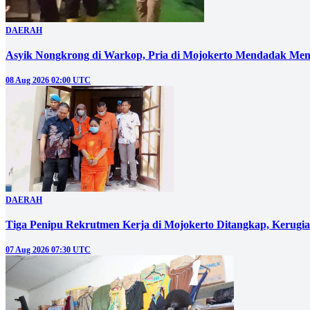
DAERAH
Asyik Nongkrong di Warkop, Pria di Mojokerto Mendadak Men
08 Aug 2026 02:00 UTC
DAERAH
Tiga Penipu Rekrutmen Kerja di Mojokerto Ditangkap, Kerugi
07 Aug 2026 07:30 UTC