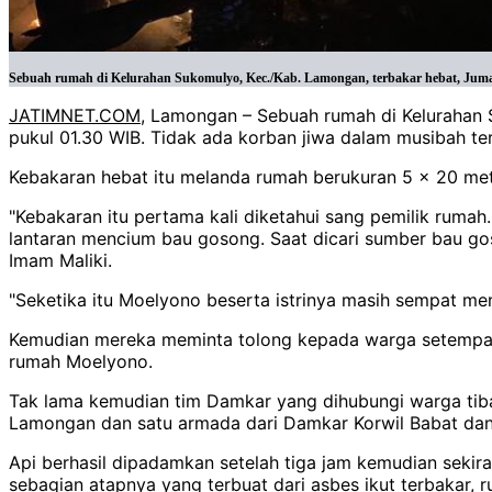
Sebuah rumah di Kelurahan Sukomulyo, Kec./Kab. Lamongan, terbakar hebat, Juma
JATIMNET.COM
, Lamongan – Sebuah rumah di Kelurahan 
pukul 01.30 WIB. Tidak ada korban jiwa dalam musibah te
Kebakaran hebat itu melanda rumah berukuran 5 x 20 me
"Kebakaran itu pertama kali diketahui sang pemilik rumah
lantaran mencium bau gosong. Saat dicari sumber bau go
Imam Maliki.
"Seketika itu Moelyono beserta istrinya masih sempat m
Kemudian mereka meminta tolong kepada warga setempat 
rumah Moelyono.
Tak lama kemudian tim Damkar yang dihubungi warga tiba 
Lamongan dan satu armada dari Damkar Korwil Babat dan
Api berhasil dipadamkan setelah tiga jam kemudian sekir
sebagian atapnya yang terbuat dari asbes ikut terbakar, 