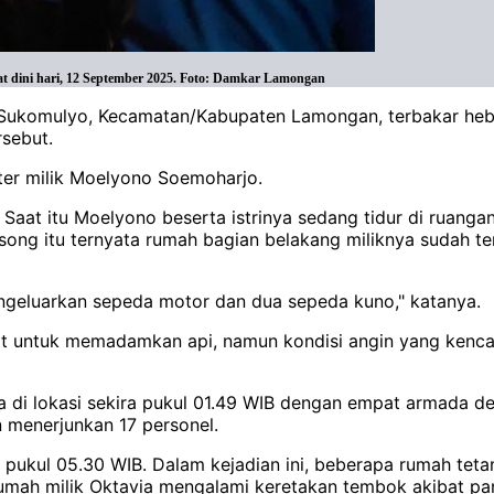
t dini hari, 12 September 2025. Foto: Damkar Lamongan
Sukomulyo, Kecamatan/Kabupaten Lamongan, terbakar hebat
rsebut.
ter milik Moelyono Soemoharjo.
. Saat itu Moelyono beserta istrinya sedang tidur di ruang
song itu ternyata rumah bagian belakang miliknya sudah t
engeluarkan sepeda motor dan dua sepeda kuno," katanya.
untuk memadamkan api, namun kondisi angin yang kencang
di lokasi sekira pukul 01.49 WIB dengan empat armada den
 menerjunkan 17 personel.
a pukul 05.30 WIB. Dalam kejadian ini, beberapa rumah te
rumah milik Oktavia mengalami keretakan tembok akibat pana