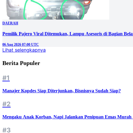
DAERAH
Pemilik Pajero Viral Ditemukan, Lampu Asesoris di Bagian Bel
06 Aug 2026 07:00 UTC
Lihat selengkapnya
Berita Populer
#1
Manajer Kopdes Siap Diterjunkan, Bisnisnya Sudah Siap?
#2
Mengaku Anak Korban, Napi Jalankan Penipuan Emas Murah d
#3