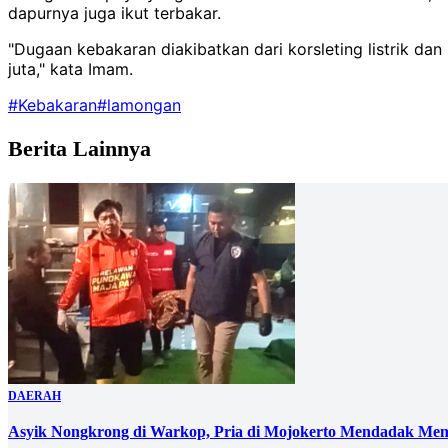
dapurnya juga ikut terbakar.
"Dugaan kebakaran diakibatkan dari korsleting listrik da
juta," kata Imam.
#Kebakaran
#lamongan
Berita Lainnya
DAERAH
Asyik Nongkrong di Warkop, Pria di Mojokerto Mendadak Men