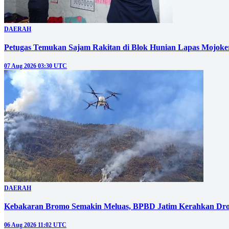
DAERAH
Petugas Temukan Sajam Rakitan di Blok Hunian Lapas Mojoke
07 Aug 2026 03:30 UTC
DAERAH
Kebakaran Bromo Semakin Meluas, BPBD Jatim Kerahkan Dro
06 Aug 2026 11:02 UTC