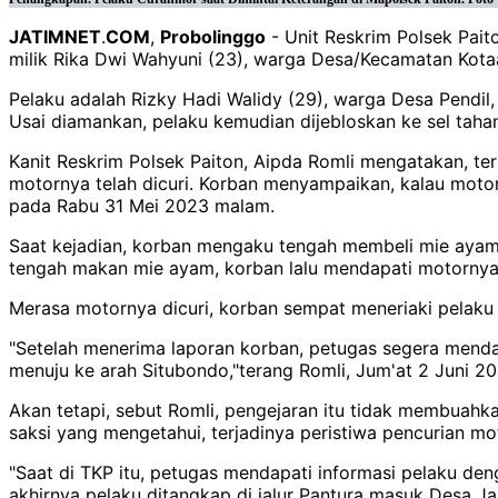
JATIMNET
.
COM
,
Probolinggo
- Unit Reskrim Polsek Pai
milik Rika Dwi Wahyuni (23), warga Desa/Kecamatan Kota
Pelaku adalah Rizky Hadi Walidy (29), warga Desa Pendil
Usai diamankan, pelaku kemudian dijebloskan ke sel taha
Kanit Reskrim Polsek Paiton, Aipda Romli mengatakan, t
motornya telah dicuri. Korban menyampaikan, kalau motor
pada Rabu 31 Mei 2023 malam.
Saat kejadian, korban mengaku tengah membeli mie ayam, 
tengah makan mie ayam, korban lalu mendapati motornya
Merasa motornya dicuri, korban sempat meneriaki pelaku
"Setelah menerima laporan korban, petugas segera menda
menuju ke arah Situbondo,"terang Romli, Jum'at 2 Juni 20
Akan tetapi, sebut Romli, pengejaran itu tidak membuah
saksi yang mengetahui, terjadinya peristiwa pencurian mo
"Saat di TKP itu, petugas mendapati informasi pelaku d
akhirnya pelaku ditangkap di jalur Pantura masuk Desa Ja