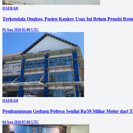
DAERAH
Terkendala Ongkos, Pasien Kanker Usus Ini Belum Penuhi Ruj
05 Aug 2026 02:00 UTC
DAERAH
Pembangunan Gedung Poltera Senilai Rp59 Miliar Molor dari T
04 Aug 2026 07:00 UTC