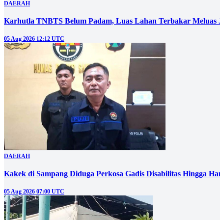
DAERAH
Karhutla TNBTS Belum Padam, Luas Lahan Terbakar Meluas J
05 Aug 2026 12:12 UTC
DAERAH
Kakek di Sampang Diduga Perkosa Gadis Disabilitas Hingga Ha
05 Aug 2026 07:00 UTC