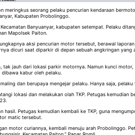
ton meringkus seorang pelaku pencurian kendaraan bermoto
anyar, Kabupaten Probolinggo.
, Kecamatan Banyuanyar, kabupaten setempat. Pelaku ditang
nan Mapolsek Paiton.
erungkapnya aksi pencurian motor tersebut, berawal lapor
nya dicuri saat diparkir di depan sebuah angkringan yang 
tak jauh dari lokasi parkir motornya. Namun kunci motor, 
 dibawa kabur oleh pelaku.
 maling dan berupaya mengejar pelaku. Hanya saja, pelaku
tangi lokasi dan melakukan olah TKP. Petugas kemudian b
23.
kan hasil. Petugas kemudian kembali ke TKP, guna mengump
tor matic tersebut.
engan motor curiannya, kembali menuju arah Probolinggo.
bungsisir, Kecamatan Paiton," Papar Romli.