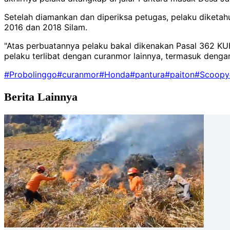
Setelah diamankan dan diperiksa petugas, pelaku diketah
2016 dan 2018 Silam.
"Atas perbuatannya pelaku bakal dikenakan Pasal 362 K
pelaku terlibat dengan curanmor lainnya, termasuk denga
#Probolinggo
#curanmor
#Honda
#pantura
#paiton
#Scoopy
Berita Lainnya