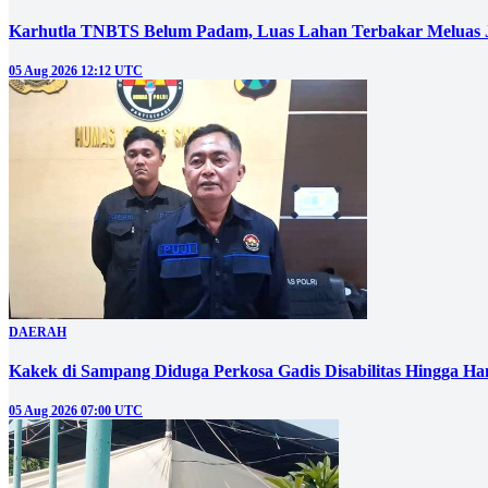
Karhutla TNBTS Belum Padam, Luas Lahan Terbakar Meluas J
05 Aug 2026 12:12 UTC
DAERAH
Kakek di Sampang Diduga Perkosa Gadis Disabilitas Hingga Ha
05 Aug 2026 07:00 UTC