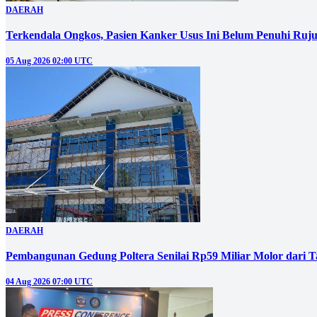
DAERAH
Terkendala Ongkos, Pasien Kanker Usus Ini Belum Penuhi Ruj
05 Aug 2026 02:00 UTC
DAERAH
Pembangunan Gedung Poltera Senilai Rp59 Miliar Molor dari T
04 Aug 2026 07:00 UTC