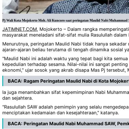
Pj Wali Kota Mojokerto Moh. Ali Kuncoro saat peringatan Maulid Nabi Muhammad 
JATIMNET.COM
, Mojokerto – Dalam rangka memperingat
masyarakat meneladani sifat-sifat mulia Rasulullah dalam
Menurutnya, peringatan Maulid Nabi tidak hanya sekada
ajaran-ajaran beliau terutama di tengah dinamika sosial y
"Maulid Nabi ini adalah waktu yang tepat bagi kita semua 
kepedulian terhadap sesama. Nilai-nilai ini sangat penting
ekonomi," ujar sosok yang akrab disapa Mas Pj tersebut,
BACA:
Ragam Peringatan Maulid Nabi di Kota Mojokerto
Ia juga menambahkan sifat kepemimpinan Nabi Muhammad
dan sejahtera.
"Rasulullah SAW adalah pemimpin yang selalu mengedepan
menciptakan kedamaian dan kesejahteraan," katanya.
BACA:
Peringatan Maulid Nabi Muhammad SAW, Pemko