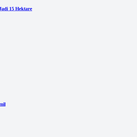
adi 15 Hektare
mil