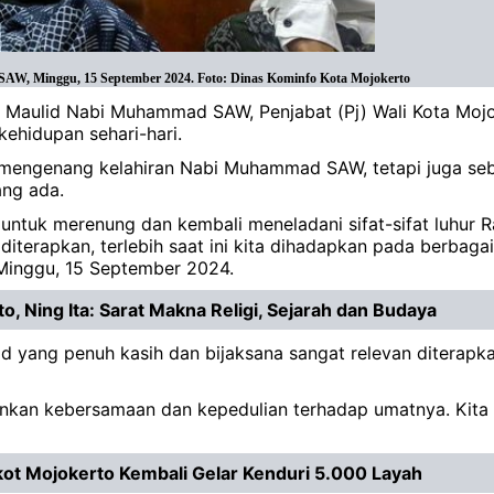
SAW, Minggu, 15 September 2024. Foto: Dinas Kominfo Kota Mojokerto
i Maulid Nabi Muhammad SAW, Penjabat (Pj) Wali Kota Mo
 kehidupan sehari-hari.
r mengenang kelahiran Nabi Muhammad SAW, tetapi juga se
ang ada.
untuk merenung dan kembali meneladani sifat-sifat luhur Ras
 diterapkan, terlebih saat ini kita dihadapkan pada berbagai
 Minggu, 15 September 2024.
, Ning Ita: Sarat Makna Religi, Sejarah dan Budaya
 yang penuh kasih dan bijaksana sangat relevan ditera
kan kebersamaan dan kepedulian terhadap umatnya. Kita s
t Mojokerto Kembali Gelar Kenduri 5.000 Layah