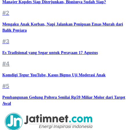
Manajer Kopdes Siap Diterjunkan, Bisnisnya Sudah Siap?
#2
Mengaku Anak Korban, Napi Jalankan Penipuan Emas Murah dari
Balik Penjara
#3
Es Tradisional yang Segar untuk Perayaan 17 Agustus
#4
Komdigi Tegur YouTube, Kasus Bigmo Uji Moderasi Anak
#5
Pembangunan Gedung Poltera Senilai Rp59 Miliar Molor dari Target
Awal