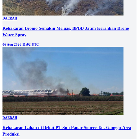
DAERAH
Kebakaran Bromo Semakin Meluas, BPBD Jatim Kerahkan Drone
Water Spray
06 Aug 2026 11:02 UTC
DAERAH
Kebakaran Lahan di Dekat PT Sun Papar Source Tak Ganggu Area
Produksi