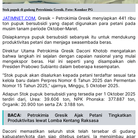
Stok pupuk di gudang Petrokimia Gresik. Foto: Komkor PG
JATIMNET.COM
, Gresik – Petrokimia Gresik menyiapkan 441 ribu
ton pupuk bersubsidi yang dapat digunakan para petani pada
musim tanam periode Oktober-Maret.
Disiapkannya pupuk bersubsidi sebanyak itu untuk mendukung
produktivitas petani dan menjaga swasembada beras.
Direktur Utama Petrokimia Gresik Daconi Khotob mengatakan
bahwa langkah ini sejalan dengan capaian nasional yang mulai
mengekspor beras. Hal ini seperti yang disampaikan oleh
Presiden Prabowo Subianto dalam beberapa kesempatan.
“Stok pupuk akan disalurkan kepada petani terdaftar sesuai tata
kelola baru dalam Perpres Nomor 6 Tahun 2025 dan Permentan
Nomor 15 Tahun 2025,” ujarnya, Minggu, 5 Oktober 2025.
Adapun Stok pupuk bersubsidi yang tersedia per 1 Oktober 2025
terdiri dari, Urea: 39.606 ton, NPK Phonska: 377.887 ton,
Organik: 20.900 ton serta ZA: 3.188 ton.
BACA:
Petrokimia Gresik Ajak Petani Tingkatkan
Produktivitas lewat Lomba Kentang Raksasa
Daconi memastikan seluruh stok telah tersebar di gudang
kabupaten/kota dan siap ditebus petani. Ia mengimbau agar