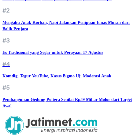
#2
Mengaku Anak Korban, Napi Jalankan Penipuan Emas Murah dari
Balik Penjara
#3
Es Tradisional yang Segar untuk Perayaan 17 Agustus
#4
Komdigi Tegur YouTube, Kasus Bigmo Uji Moderasi Anak
#5
Pembangunan Gedung Poltera Senilai Rp59 Miliar Molor dari Target
Awal