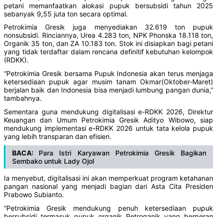
petani memanfaatkan alokasi pupuk bersubsidi tahun 2025
sebanyak 9,55 juta ton secara optimal.
Petrokimia Gresik juga menyediakan 32.619 ton pupuk
nonsubsidi. Rinciannya, Urea 4.283 ton, NPK Phonska 18.118 ton,
Organik 35 ton, dan ZA 10.183 ton. Stok ini disiapkan bagi petani
yang tidak terdaftar dalam rencana definitif kebutuhan kelompok
(RDKK).
“Petrokimia Gresik bersama Pupuk Indonesia akan terus menjaga
ketersediaan pupuk agar musim tanam Okmar(Oktober-Maret)
berjalan baik dan Indonesia bisa menjadi lumbung pangan dunia,”
tambahnya.
Sementara guna mendukung digitalisasi e-RDKK 2026, Direktur
Keuangan dan Umum Petrokimia Gresik Adityo Wibowo, siap
mendukung implementasi e-RDKK 2026 untuk tata kelola pupuk
yang lebih transparan dan efisien.
BACA:
Para Istri Karyawan Petrokimia Gresik Bagikan
Sembako untuk Lady Ojol
Ia menyebut, digitalisasi ini akan memperkuat program ketahanan
pangan nasional yang menjadi bagian dari Asta Cita Presiden
Prabowo Subianto.
“Petrokimia Gresik mendukung penuh ketersediaan pupuk
bersubsidi termasuk pupuk organik Petroganik yang berperan