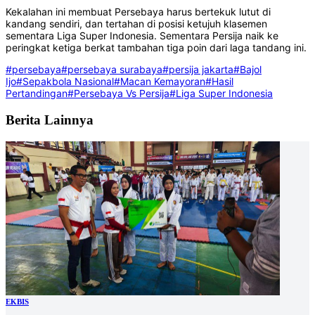
Kekalahan ini membuat Persebaya harus bertekuk lutut di
kandang sendiri, dan tertahan di posisi ketujuh klasemen
sementara Liga Super Indonesia. Sementara Persija naik ke
peringkat ketiga berkat tambahan tiga poin dari laga tandang ini.
#persebaya
#persebaya surabaya
#persija jakarta
#Bajol
Ijo
#Sepakbola Nasional
#Macan Kemayoran
#Hasil
Pertandingan
#Persebaya Vs Persija
#Liga Super Indonesia
Berita Lainnya
EKBIS