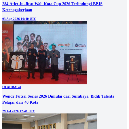
284 Atlet Ju-Jitsu Wali Kota Cup 2026 Terlindungi BPJS
Ketenagakerjaan
03 Aug 2026 10:40 UTC
OLAHRAGA
Wondr Futsal Series 2026 Dimulai dari Surabaya, Bidik Talenta
Pelajar dari 40 Kota
29 Jul 2026 12:41 UTC