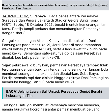
Doni Pamungkas berselebrasi menunjukkan foto orang tuanya usai cetak gol ke gawang
Persebaya. Foto Januar
JATIMNET.COM
, Surabaya - Laga panas antara Persebaya
Surabaya dan Persija Jakarta di Stadion Gelora Bung Tomo
(GBT), Sabtu, 18 Oktober 2025, berakhir untuk kemenangan tim
tamu. Persija tampil perkasa dan menumbangkan Persebaya
dengan skor 3-1.
Gol-gol kemenangan Macan Kemayoran dicetak oleh Doni
Pamungkas pada menit ke-21, Jordi Amat di masa tambahan
waktu babak pertama (45+4’), serta Allano lewat titik putih pada
menit ke-73. Sementara satu-satunya gol balasan Persebaya
dicetak Leo Lelis pada menit ke-78.
Sejak peluit awal dibunyikan, permainan Persebaya tampak tidak
terorganisir dengan baik. Lini tengah yang sering kehilangan bola
membuat serangan mereka mudah dipatahkan. Sebaliknya,
Persija bermain rapi dan disiplin hingga akhirnya Doni Pamungkas
membuka keunggulan 1-0 pada menit ke-21.
BACA:
Jelang Lawan Bali United, Persebaya Genjot Benahi
Kekurangan Tim
Tertinggal satu gol membuat Persebaya mencoba menekan,
namun buruknya koordinasi antar pemain membuat peluang