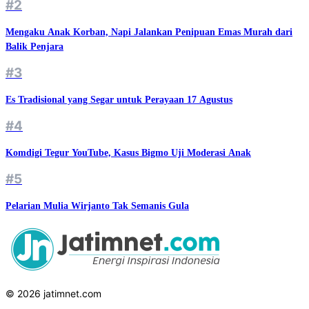
#2
Mengaku Anak Korban, Napi Jalankan Penipuan Emas Murah dari
Balik Penjara
#3
Es Tradisional yang Segar untuk Perayaan 17 Agustus
#4
Komdigi Tegur YouTube, Kasus Bigmo Uji Moderasi Anak
#5
Pelarian Mulia Wirjanto Tak Semanis Gula
© 2026 jatimnet.com