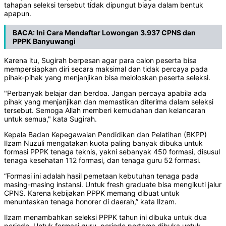
tahapan seleksi tersebut tidak dipungut biaya dalam bentuk
apapun.
BACA:
Ini Cara Mendaftar Lowongan 3.937 CPNS dan
PPPK Banyuwangi
Karena itu, Sugirah berpesan agar para calon peserta bisa
mempersiapkan diri secara maksimal dan tidak percaya pada
pihak-pihak yang menjanjikan bisa meloloskan peserta seleksi.
"Perbanyak belajar dan berdoa. Jangan percaya apabila ada
pihak yang menjanjikan dan memastikan diterima dalam seleksi
tersebut. Semoga Allah memberi kemudahan dan kelancaran
untuk semua," kata Sugirah.
Kepala Badan Kepegawaian Pendidikan dan Pelatihan (BKPP)
Ilzam Nuzuli mengatakan kuota paling banyak dibuka untuk
formasi PPPK tenaga teknis, yakni sebanyak 450 formasi, disusul
tenaga kesehatan 112 formasi, dan tenaga guru 52 formasi.
“Formasi ini adalah hasil pemetaan kebutuhan tenaga pada
masing-masing instansi. Untuk fresh graduate bisa mengikuti jalur
CPNS. Karena kebijakan PPPK memang dibuat untuk
menuntaskan tenaga honorer di daerah,” kata Ilzam.
Ilzam menambahkan seleksi PPPK tahun ini dibuka untuk dua
periode. Untuk formasi guru, periode pertama dibuka untuk