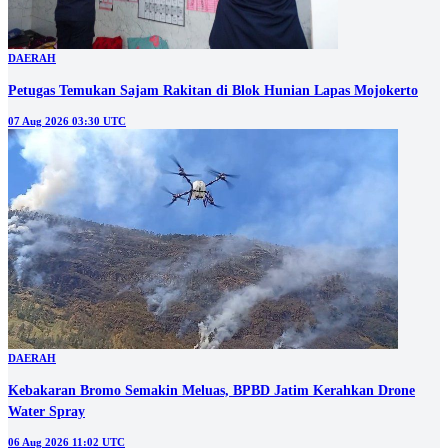
DAERAH
Petugas Temukan Sajam Rakitan di Blok Hunian Lapas Mojokerto
07 Aug 2026 03:30 UTC
DAERAH
Kebakaran Bromo Semakin Meluas, BPBD Jatim Kerahkan Drone
Water Spray
06 Aug 2026 11:02 UTC