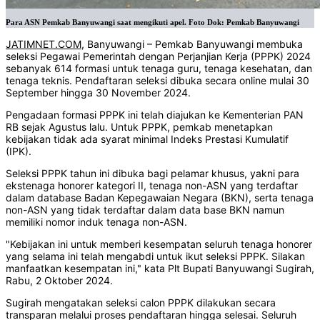
Para ASN Pemkab Banyuwangi saat mengikuti apel. Foto Dok: Pemkab Banyuwangi
JATIMNET.COM
, Banyuwangi – Pemkab Banyuwangi membuka
seleksi Pegawai Pemerintah dengan Perjanjian Kerja (PPPK) 2024
sebanyak 614 formasi untuk tenaga guru, tenaga kesehatan, dan
tenaga teknis. Pendaftaran seleksi dibuka secara online mulai 30
September hingga 30 November 2024.
Pengadaan formasi PPPK ini telah diajukan ke Kementerian PAN
RB sejak Agustus lalu. Untuk PPPK, pemkab menetapkan
kebijakan tidak ada syarat minimal Indeks Prestasi Kumulatif
(IPK).
Seleksi PPPK tahun ini dibuka bagi pelamar khusus, yakni para
ekstenaga honorer kategori II, tenaga non-ASN yang terdaftar
dalam database Badan Kepegawaian Negara (BKN), serta tenaga
non-ASN yang tidak terdaftar dalam data base BKN namun
memiliki nomor induk tenaga non-ASN.
"Kebijakan ini untuk memberi kesempatan seluruh tenaga honorer
yang selama ini telah mengabdi untuk ikut seleksi PPPK. Silakan
manfaatkan kesempatan ini," kata Plt Bupati Banyuwangi Sugirah,
Rabu, 2 Oktober 2024.
Sugirah mengatakan seleksi calon PPPK dilakukan secara
transparan melalui proses pendaftaran hingga selesai. Seluruh