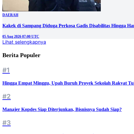
DAERAH
Kakek di Sampang Diduga Perkosa Gadis Disabilitas Hingga Ha
05 Aug 2026 07:00 UTC
Lihat selengkapnya
Berita Populer
#1
Hingga Empat Minggu, Upah Buruh Proyek Sekolah Rakyat Tu
#2
Manajer Kopdes Siap Diterjunkan, Bisnisnya Sudah Siap?
#3