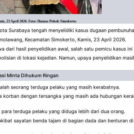
is, 23 April 2026. Foto: Humas Polsek Simokerto.
Kota Surabaya tengah menyelidiki kasus dugaan pembunuhan
imolawang, Kecamatan Simokerto, Kamis, 23 April 2026.
dari hasil penyelidikan awal, salah satu pemicu kasus in
polisian di lokasi kejadian. Namun, upaya penyelidikan ma
lasi Minta Dihukum Ringan
 salah seorang terduga pelaku yang masih kerabatnya.
a korban dengan tersangka yang masih ada hubungan kerabat
 para terduga pelaku yang diduga lebih dari dua orang.
kibat sayatan benda tajam di bagian dada dan benturan d