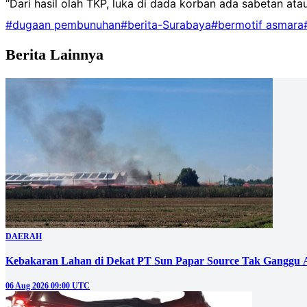
“Dari hasil olah TKP, luka di dada korban ada sabetan ata
#dugaan pembunuhan
#berita-Surabaya
#bermotif asmara
Berita Lainnya
DAERAH
Kebakaran Lahan di Dekat PT Sun Papar Source Tak Ganggu 
06 Aug 2026 09:00 UTC