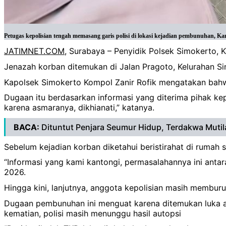
Petugas kepolisian tengah memasang garis polisi di lokasi kejadian pembunuhan, Kam
JATIMNET.COM
, Surabaya – Penyidik Polsek Simokerto, 
Jenazah korban ditemukan di Jalan Pragoto, Kelurahan S
Kapolsek Simokerto Kompol Zanir Rofik mengatakan bahwa 
Dugaan itu berdasarkan informasi yang diterima pihak ke
karena asmaranya, dikhianati,” katanya.
BACA:
Dituntut Penjara Seumur Hidup, Terdakwa Muti
Sebelum kejadian korban diketahui beristirahat di rumah
“Informasi yang kami kantongi, permasalahannya ini antar
2026.
Hingga kini, lanjutnya, anggota kepolisian masih memburu
Dugaan pembunuhan ini menguat karena ditemukan luka a
kematian, polisi masih menunggu hasil autopsi