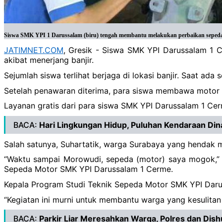
Siswa SMK YPI 1 Darussalam (biru) tengah membantu melakukan perbaikan sepeda m
JATIMNET.COM
, Gresik - Siswa SMK YPI Darussalam 1 
akibat menerjang banjir.
Sejumlah siswa terlihat berjaga di lokasi banjir. Saat 
Setelah penawaran diterima, para siswa membawa motor m
Layanan gratis dari para siswa SMK YPI Darussalam 1 Cer
BACA:
Hari Lingkungan Hidup, Puluhan Kendaraan Dina
Salah satunya, Suhartatik, warga Surabaya yang hendak 
“Waktu sampai Morowudi, sepeda (motor) saya mogok,” uj
Sepeda Motor SMK YPI Darussalam 1 Cerme.
Kepala Program Studi Teknik Sepeda Motor SMK YPI Darus
“Kegiatan ini murni untuk membantu warga yang kesulita
BACA:
Parkir Liar Meresahkan Warga, Polres dan Dish