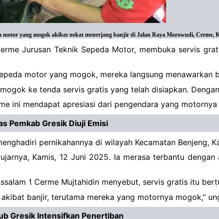
otor yang mogok akibat nekat menerjang banjir di Jalan Raya Morowudi, Cerme, Kab
Cerme Jurusan Teknik Sepeda Motor, membuka servis gra
ada sepeda motor yang mogok, mereka langsung menawarkan 
ogok ke tenda servis gratis yang telah disiapkan. Denga
me ini mendapat apresiasi dari pengendara yang motornya 
s Pemkab Gresik Diuji Emisi
menghadiri pernikahannya di wilayah Kecamatan Benjeng, K
arnya, Kamis, 12 Juni 2025. Ia merasa terbantu dengan ad
salam 1 Cerme Mujtahidin menyebut, servis gratis itu ber
n akibat banjir, terutama mereka yang motornya mogok,” u
ub Gresik Intensifkan Penertiban