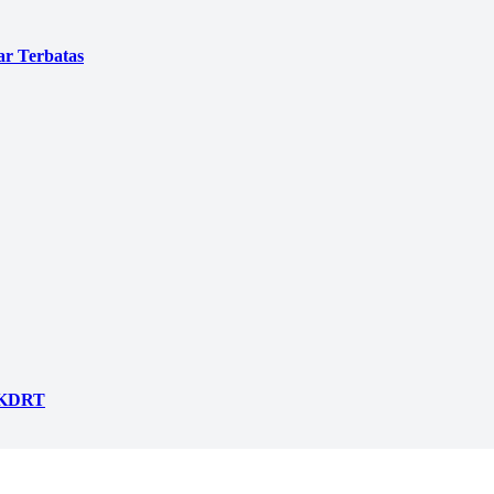
ar Terbatas
n KDRT