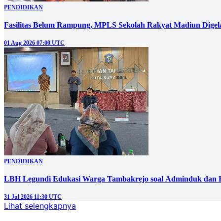
PENDIDIKAN
Fasilitas Belum Rampung, MPLS Sekolah Rakyat Madiun Digel
01 Aug 2026 07:00 UTC
PENDIDIKAN
LBH Legundi Edukasi Warga Tambakrejo soal Adminduk da
31 Jul 2026 11:30 UTC
Lihat selengkapnya