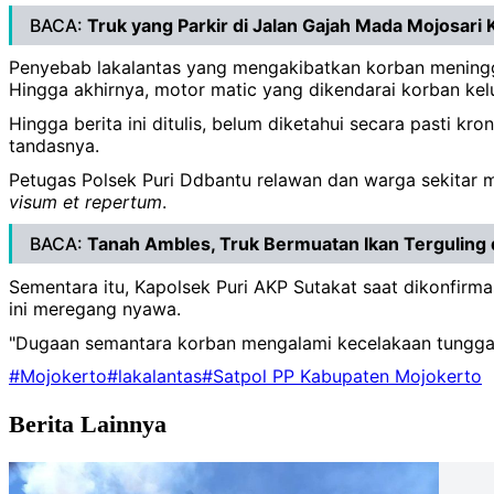
BACA:
Truk yang Parkir di Jalan Gajah Mada Mojosari
Penyebab lakalantas yang mengakibatkan korban meninggal
Hingga akhirnya, motor matic yang dikendarai korban kelu
Hingga berita ini ditulis, belum diketahui secara pasti kr
tandasnya.
Petugas Polsek Puri Ddbantu relawan dan warga sekitar 
visum et repertum
.
BACA:
Tanah Ambles, Truk Bermuatan Ikan Terguling d
Sementara itu, Kapolsek Puri AKP Sutakat saat dikonfirm
ini meregang nyawa.
"Dugaan semantara korban mengalami kecelakaan tunggal. 
#Mojokerto
#lakalantas
#Satpol PP Kabupaten Mojokerto
Berita Lainnya