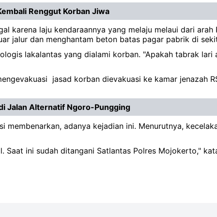
 Kembali Renggut Korban Jiwa
 karena laju kendaraannya yang melaju melaui dari arah P
ar jalur dan menghantam beton batas pagar pabrik di sekit
onologis lakalantas yang dialami korban. "Apakah tabrak lari
mengevakuasi jasad korban dievakuasi ke kamar jenazah R
i Jalan Alternatif Ngoro-Pungging
asi membenarkan, adanya kejadian ini. Menurutnya, kecela
Saat ini sudah ditangani Satlantas Polres Mojokerto," kat