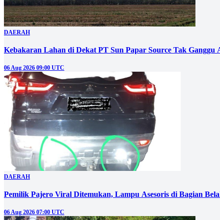
DAERAH
Kebakaran Lahan di Dekat PT Sun Papar Source Tak Ganggu 
06 Aug 2026 09:00 UTC
DAERAH
Pemilik Pajero Viral Ditemukan, Lampu Asesoris di Bagian Bel
06 Aug 2026 07:00 UTC