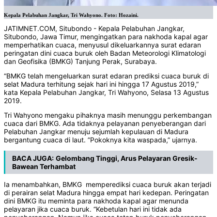
Kepala Pelabuhan Jangkar, Tri Wahyono. Foto: Hozaini.
JATIMNET.COM, Situbondo - Kepala Pelabuhan Jangkar,
Situbondo, Jawa Timur, mengingatkan para nakhoda kapal agar
memperhatikan cuaca, menyusul dikeluarkannya surat edaran
peringatan dini cuaca buruk oleh Badan Meteorologi Klimatologi
dan Geofisika (BMKG) Tanjung Perak, Surabaya.
“BMKG telah mengeluarkan surat edaran prediksi cuaca buruk di
selat Madura terhitung sejak hari ini hingga 17 Agustus 2019,”
kata Kepala Pelabuhan Jangkar, Tri Wahyono, Selasa 13 Agustus
2019.
Tri Wahyono mengaku pihaknya masih menunggu perkembangan
cuaca dari BMKG. Ada tidaknya pelayanan penyeberangan dari
Pelabuhan Jangkar menuju sejumlah kepulauan di Madura
bergantung cuaca di laut. ”Pokoknya kita waspada,” ujarnya.
BACA JUGA:
Gelombang Tinggi, Arus Pelayaran Gresik-
Bawean Terhambat
Ia menambahkan, BMKG memperediksi cuaca buruk akan terjadi
di perairan selat Madura hingga empat hari kedepan. Peringatan
dini BMKG itu meminta para nakhoda kapal agar menunda
pelayaran jika cuaca buruk. “Kebetulan hari ini tidak ada