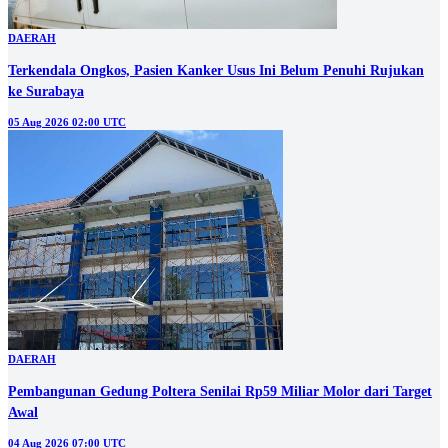
DAERAH
Terkendala Ongkos, Pasien Kanker Usus Ini Belum Penuhi Rujukan
ke Surabaya
05 Aug 2026 02:00 UTC
DAERAH
Pembangunan Gedung Poltera Senilai Rp59 Miliar Molor dari Target
Awal
04 Aug 2026 07:00 UTC