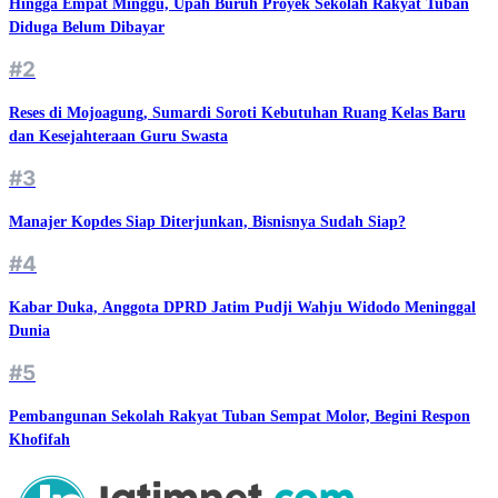
Hingga Empat Minggu, Upah Buruh Proyek Sekolah Rakyat Tuban
Diduga Belum Dibayar
#2
Reses di Mojoagung, Sumardi Soroti Kebutuhan Ruang Kelas Baru
dan Kesejahteraan Guru Swasta
#3
Manajer Kopdes Siap Diterjunkan, Bisnisnya Sudah Siap?
#4
Kabar Duka, Anggota DPRD Jatim Pudji Wahju Widodo Meninggal
Dunia
#5
Pembangunan Sekolah Rakyat Tuban Sempat Molor, Begini Respon
Khofifah