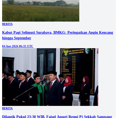
BERITA
Kabut Pagi Selimuti Surabaya, BMKG: Peringatkan Angin Kencang
hingga September
04 Aug 2026 06:35 UTC
BERITA
Dilantik Pukul 23:30 WIB, Faisol Ansori Resmi Pj Sekkab Sampang