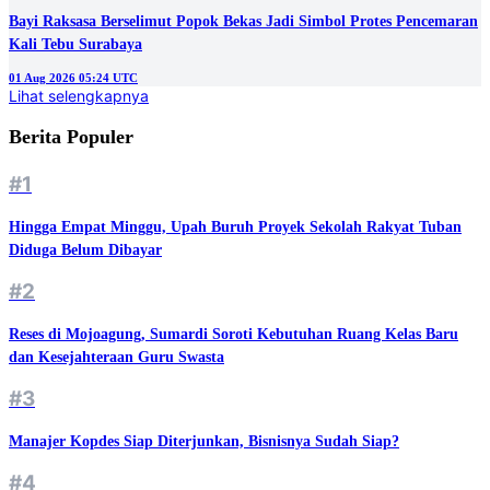
Bayi Raksasa Berselimut Popok Bekas Jadi Simbol Protes Pencemaran
Kali Tebu Surabaya
01 Aug 2026 05:24 UTC
Lihat selengkapnya
Berita Populer
#1
Hingga Empat Minggu, Upah Buruh Proyek Sekolah Rakyat Tuban
Diduga Belum Dibayar
#2
Reses di Mojoagung, Sumardi Soroti Kebutuhan Ruang Kelas Baru
dan Kesejahteraan Guru Swasta
#3
Manajer Kopdes Siap Diterjunkan, Bisnisnya Sudah Siap?
#4