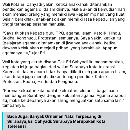
Wali Kota Eri Cahyadi yakin, ketika anak-anak ditanamkan
pendidikan agama di dalam dirinya. Maka akan di kemudian hari
akan menjadi orang yang memiliki jiwa kepemimpinan yang kuat.
Selain berakhlak, anak-anak akan memiliki rasa kepedulian yang
tinggi terhadap sesama manusia.
"Saya titipkan kepada guru TPQ, agama, Islam, Katolik, Hindu,
Budha, Konghucu, Protestan semuanya. Saya yakin, ketika itu
(pelajaran agama) ditanamkan di jiwanya anak-anak, ketika
dewasa kelak akan menjadi pribadi yang berakhlak. Apapun
agamanya itu," ujar Eri.
Wali kota yang akrab disapa Cak Eri Cahyadi itu menambahkan,
kegiatan ini juga bagian dari wujud Surabaya kota toleransi.
Karena di dalam acara tidak hanya diikuti oleh guru agama Islam,
akan tetapi juga menghadirkan tenaga pendidik Katolik,
Protestan, Budha, Hindu dan Konghucu.
"Karena kekuatan kita adalah kekuatan toleransi, bagaimana
membangun Surabaya dengan kekuatan agama. Agama apapun
itu, maka ke depannya akan saling menguatkan satu sama lain,"
tambahnya.
Baca Juga:
Banyak Ornamen Natal Terpasang di
Surabaya, Eri Cahyadi: Surabaya Merupakan Kota
Toleransi