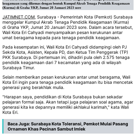
keagamaan yang dikemas dengan bentuk Kumpul Akrab Tenaga Pendidik Keagamaan
(Kurma) di Graha YKP, Jumat 20 Januari 2023 sore
JATIMNET.COM
, Surabaya - Pemerintah Kota (Pemkot) Surabaya
menggelar Kumpul Akrab Tenaga Pendidik Keagamaan (Kurma)
di Graha YKP, Jumat 20 Januari 2023 sore. Dalam acara tersebut,
Wali Kota Eri Cahyadi menyampaikan pesan kerukunan antar
umat beragama kepada para tenaga pendidik keagamaan.
Pada kesempatan ini, Wali Kota Eri Cahyadi didampingi oleh PJ
Sekda Kota, Asisten, Kepala PD, dan Ketua Tim Penggerak (TP)
PKK Surabaya. Di pertemuan ini, dihadiri pula oleh 2.575 tenaga
pendidik keagamaan dari 7 kecamatan yang ada di wilayah
Surabaya Timur.
Selain memberikan pesan kerukunan antar umat beragama, Wali
Kota Eri ingin para tenaga pendidik keagamaan itu bisa mencetak
generasi yang berakhlak mulia.
"Harapan saya, pendidikan di Kota Surabaya bukan sekadar
pelajaran formal saja. Akan tetapi juga pelajaran soal agama, agar
generasi kita ke depannya memiliki akhlakul karimah," kata Wali
Kota Eri.
Baca Juga:
Surabaya Kota Toleransi, Pemkot Mulai Pasang
Ornamen Khas Pecinan Sambut Imlek