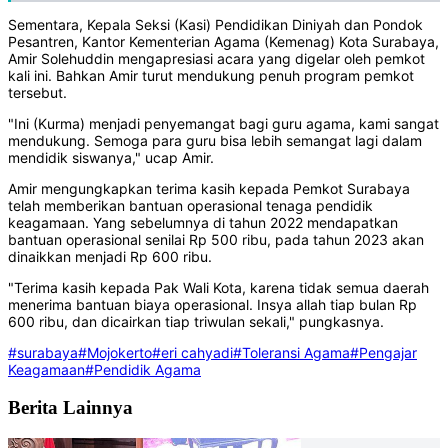
Sementara, Kepala Seksi (Kasi) Pendidikan Diniyah dan Pondok
Pesantren, Kantor Kementerian Agama (Kemenag) Kota Surabaya,
Amir Solehuddin mengapresiasi acara yang digelar oleh pemkot
kali ini. Bahkan Amir turut mendukung penuh program pemkot
tersebut.
"Ini (Kurma) menjadi penyemangat bagi guru agama, kami sangat
mendukung. Semoga para guru bisa lebih semangat lagi dalam
mendidik siswanya," ucap Amir.
Amir mengungkapkan terima kasih kepada Pemkot Surabaya
telah memberikan bantuan operasional tenaga pendidik
keagamaan. Yang sebelumnya di tahun 2022 mendapatkan
bantuan operasional senilai Rp 500 ribu, pada tahun 2023 akan
dinaikkan menjadi Rp 600 ribu.
"Terima kasih kepada Pak Wali Kota, karena tidak semua daerah
menerima bantuan biaya operasional. Insya allah tiap bulan Rp
600 ribu, dan dicairkan tiap triwulan sekali," pungkasnya.
#surabaya
#Mojokerto
#eri cahyadi
#Toleransi Agama
#Pengajar
Keagamaan
#Pendidik Agama
Berita Lainnya