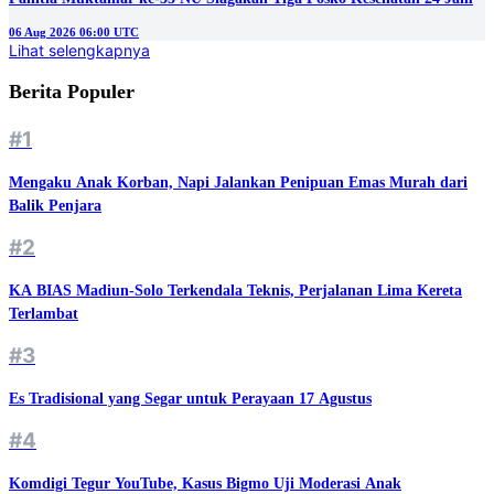
06 Aug 2026 06:00 UTC
Lihat selengkapnya
Berita Populer
#1
Mengaku Anak Korban, Napi Jalankan Penipuan Emas Murah dari
Balik Penjara
#2
KA BIAS Madiun-Solo Terkendala Teknis, Perjalanan Lima Kereta
Terlambat
#3
Es Tradisional yang Segar untuk Perayaan 17 Agustus
#4
Komdigi Tegur YouTube, Kasus Bigmo Uji Moderasi Anak