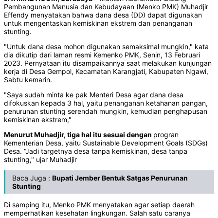
Pembangunan Manusia dan Kebudayaan (Menko PMK) Muhadjir
Effendy menyatakan bahwa dana desa (DD) dapat digunakan
untuk mengentaskan kemiskinan ekstrem dan penanganan
stunting.
"Untuk dana desa mohon digunakan semaksimal mungkin," kata
dia dikutip dari laman resmi Kemenko PMK, Senin, 13 Februari
2023. Pernyataan itu disampaikannya saat melakukan kunjungan
kerja di Desa Gempol, Kecamatan Karangjati, Kabupaten Ngawi,
Sabtu kemarin.
"Saya sudah minta ke pak Menteri Desa agar dana desa
difokuskan kepada 3 hal, yaitu penanganan ketahanan pangan,
penurunan stunting serendah mungkin, kemudian penghapusan
kemiskinan ekstrem,"
Menurut Muhadjir, tiga hal itu sesuai dengan
progran
Kementerian Desa, yaitu Sustainable Development Goals (SDGs)
Desa. “Jadi targetnya desa tanpa kemiskinan, desa tanpa
stunting," ujar Muhadjir
Baca Juga :
Bupati Jember Bentuk Satgas Penurunan
Stunting
Di samping itu, Menko PMK menyatakan agar setiap daerah
memperhatikan kesehatan lingkungan. Salah satu caranya