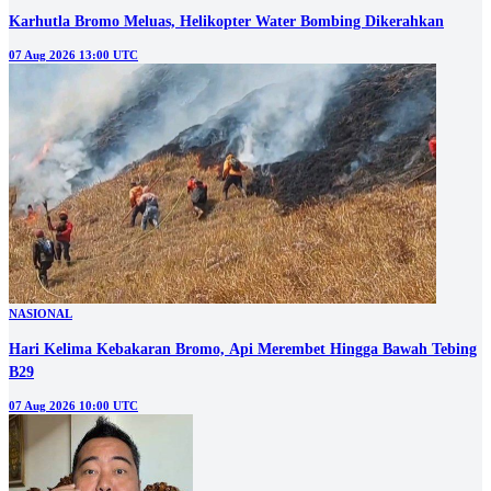
Karhutla Bromo Meluas, Helikopter Water Bombing Dikerahkan
07 Aug 2026 13:00 UTC
NASIONAL
Hari Kelima Kebakaran Bromo, Api Merembet Hingga Bawah Tebing
B29
07 Aug 2026 10:00 UTC