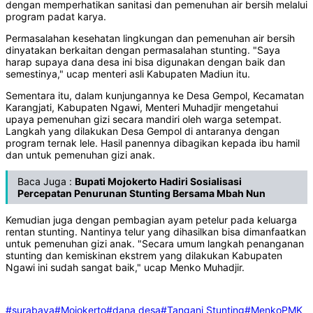
dengan memperhatikan sanitasi dan pemenuhan air bersih melalui
program padat karya.
Permasalahan kesehatan lingkungan dan pemenuhan air bersih
dinyatakan berkaitan dengan permasalahan stunting. "Saya
harap supaya dana desa ini bisa digunakan dengan baik dan
semestinya," ucap menteri asli Kabupaten Madiun itu.
Sementara itu, dalam kunjungannya ke Desa Gempol, Kecamatan
Karangjati, Kabupaten Ngawi, Menteri Muhadjir mengetahui
upaya pemenuhan gizi secara mandiri oleh warga setempat.
Langkah yang dilakukan Desa Gempol di antaranya dengan
program ternak lele. Hasil panennya dibagikan kepada ibu hamil
dan untuk pemenuhan gizi anak.
Baca Juga :
Bupati Mojokerto Hadiri Sosialisasi
Percepatan Penurunan Stunting Bersama Mbah Nun
Kemudian juga dengan pembagian ayam petelur pada keluarga
rentan stunting. Nantinya telur yang dihasilkan bisa dimanfaatkan
untuk pemenuhan gizi anak. "Secara umum langkah penanganan
stunting dan kemiskinan ekstrem yang dilakukan Kabupaten
Ngawi ini sudah sangat baik," ucap Menko Muhadjir.
#surabaya
#Mojokerto
#dana desa
#Tangani Stunting
#MenkoPMK