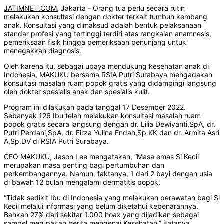
JATIMNET.COM
, Jakarta - Orang tua perlu secara rutin
melakukan konsultasi dengan dokter terkait tumbuh kembang
anak. Konsultasi yang dimaksud adalah bentuk pelaksanaan
standar profesi yang tertinggi terdiri atas rangkaian anamnesis,
pemeriksaan fisik hingga pemeriksaan penunjang untuk
menegakkan diagnosis.
Oleh karena itu, sebagai upaya mendukung kesehatan anak di
Indonesia, MAKUKU bersama RSIA Putri Surabaya mengadakan
konsultasi masalah ruam popok gratis yang didampingi langsung
oleh dokter spesialis anak dan spesialis kulit.
Program ini dilakukan pada tanggal 17 Desember 2022.
Sebanyak 126 Ibu telah melakukan konsultasi masalah ruam
popok gratis secara langsung dengan dr. Lilia Dewiyanti,SpA, dr.
Putri Perdani,SpA, dr. Firza Yulina Endah,Sp.KK dan dr. Armita Asri
A,Sp.DV di RSIA Putri Surabaya.
CEO MAKUKU, Jason Lee mengatakan, “Masa emas Si Kecil
merupakan masa penting bagi pertumbuhan dan
perkembangannya. Namun, faktanya, 1 dari 2 bayi dengan usia
di bawah 12 bulan mengalami dermatitis popok.
“Tidak sedikit Ibu di Indonesia yang melakukan perawatan bagi Si
Kecil melalui informasi yang belum diketahui kebenarannya.
Bahkan 27% dari sekitar 1.000 hoax yang dijadikan sebagai
sampel merupakan berita mengenai Kesehatan,” katanya.