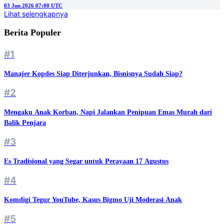
03 Jun 2026 07:00 UTC
Lihat selengkapnya
Berita Populer
#1
Manajer Kopdes Siap Diterjunkan, Bisnisnya Sudah Siap?
#2
Mengaku Anak Korban, Napi Jalankan Penipuan Emas Murah dari
Balik Penjara
#3
Es Tradisional yang Segar untuk Perayaan 17 Agustus
#4
Komdigi Tegur YouTube, Kasus Bigmo Uji Moderasi Anak
#5