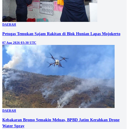
DAERAH
Petugas Temukan Sajam Rakitan di Blok Hunian Lapas Mojokerto
07 Aug 2026 03:30 UTC
DAERAH
Kebakaran Bromo Semakin Meluas, BPBD Jatim Kerahkan Drone
Water Spray