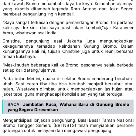
dari kawah Bromo menambah daya tariknya. Keindahan alamnya
yang eksotis ditambah legenda Roro Anteng dan Joko Seger,
membuat pengunjung ingin kembali.
"Saya sangat terkesan dengan pemandangan Bromo. Ini pertama
kali saya ke sini, dan saya pasti akan kembali,"ujar Karanveer
Arora, wisatawan asal India.
Christine, pengunjung asal Jakarta juga mengungkapkan
kekagumannya terhadap keindahan Gunung Bromo. Dalam
kunjungannya kali ini, tujuan Christine juga untuk reuni bersama
teman kulaihnya.
"Meski sudah beberapa kali ke Bromo, pesonanya selalu berbeda
setiap kali datang,"ujarnya.
Pada bulan Mei ini, cuaca di sekitar Bromo cenderung berubah-
ubah. Saat cerah tiba-tiba bisa berubah menjadi berkabut atau
hujan. Wisatawan diimbau untuk mempersiapkan jas hujan atau
jaket tebal guna menghadapi kondisi alam yang tak terduga.
BACA:
Jembatan Kaca, Wahana Baru di Gunung Bromo
yang Segera Diresmikan
Mengantisipasi lonjakan pengunjung, Balai Besar Taman Nasional
Bromo Tengger Semeru (BBTNBTS) telah menyiapkan personel
gabungan untuk melayani dan mengawasi pengunjung.