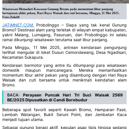
Wisatawan Memadati Kawasan Gunung Bromo pada momentum libur panjang
bertepatan akhir pekan, Hari Raya Waisak dan cuti bersama, Minggu, 11 Mei 2025.
Foto:Zulafif
JATIMNET.COM
, Probolinggo – Siapa yang tak kenal Gunung
Bromo? Destinasi alam yang terletak di wilayah empat kabupaten,
yakni Malang, Lumajang, Pasuruan, dan Probolinggo ini selalu
ramai dikunjungi wisatawan terutama saat libur panjang.
Pada Minggu, 11 Mei 2025, antrean kendaraan pengunjung
terlihat mengular di loket Dusun Cemorolawang, Desa Ngadisari,
Kecamatan Sukapura.
Kendaraan bermotor yang antre itu ditumpangi para wisatawan
domestik maupun mancanegara. Mereka memanfaatkan
momentum libur akhir pekan yang disambung dengan Hari Raya
Waisak dan cuti bersama untuk menikmati keindahan alam
Bromo.
BACA:
Perayaan Puncak Hari Tri Suci Waisak 2569
BE/2025 Dipusatkan di Candi Borobudur
Beberapa spot favorit seperti Kawah Bromo, Hamparan Pasir,
Lembah Watangan, Bukit Seruni Point, dan Jembatan Kaca
menjadi tujuan utama.
Sebagai gunung berapi aktif, kepulan asap tipis hingga sedang