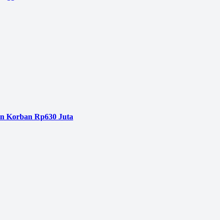
an Korban Rp630 Juta