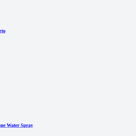
rto
ne Water Spray