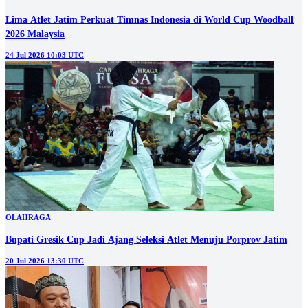
Lima Atlet Jatim Perkuat Timnas Indonesia di World Cup Woodball
2026 Malaysia
24 Jul 2026 10:03 UTC
OLAHRAGA
Bupati Gresik Cup Jadi Ajang Seleksi Atlet Menuju Porprov Jatim
20 Jul 2026 13:30 UTC