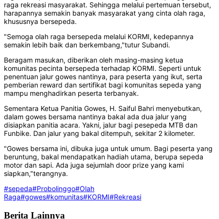
raga rekreasi masyarakat. Sehingga melalui pertemuan tersebut,
harapannya semakin banyak masyarakat yang cinta olah raga,
khususnya bersepeda.
"Semoga olah raga bersepeda melalui KORMI, kedepannya
semakin lebih baik dan berkembang,"tutur Subandi.
Beragam masukan, diberikan oleh masing-masing ketua
komunitas pecinta bersepeda terhadap KORMI. Seperti untuk
penentuan jalur gowes nantinya, para peserta yang ikut, serta
pemberian reward dan sertifikat bagi komunitas sepeda yang
mampu menghadirkan peserta terbanyak.
Sementara Ketua Panitia Gowes, H. Saiful Bahri menyebutkan,
dalam gowes bersama nantinya bakal ada dua jalur yang
disiapkan panitia acara. Yakni, jalur bagi pesepeda MTB dan
Funbike. Dan jalur yang bakal ditempuh, sekitar 2 kilometer.
"Gowes bersama ini, dibuka juga untuk umum. Bagi peserta yang
beruntung, bakal mendapatkan hadiah utama, berupa sepeda
motor dan sapi. Ada juga sejumlah door prize yang kami
siapkan,"terangnya.
#sepeda
#Probolinggo
#Olah
Raga
#gowes
#komunitas
#KORMI
#Rekreasi
Berita Lainnya