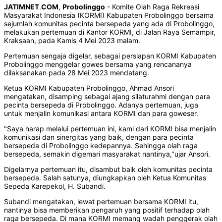
JATIMNET
.
COM
,
Probolinggo
- Komite Olah Raga Rekreasi
Masyarakat Indonesia (KORMI) Kabupaten Probolinggo bersama
sejumlah komunitas pecinta bersepeda yang ada di Probolinggo,
melakukan pertemuan di Kantor KORMI, di Jalan Raya Semampir,
Kraksaan, pada Kamis 4 Mei 2023 malam.
Pertemuan sengaja digelar, sebagai persiapan KORMI Kabupaten
Probolinggo menggelar gowes bersama yang rencananya
dilaksanakan pada 28 Mei 2023 mendatang.
Ketua KORMI Kabupaten Probolinggo, Ahmad Ansori
mengatakan, disamping sebagai ajang silaturahmi dengan para
pecinta bersepeda di Probolinggo. Adanya pertemuan, juga
untuk menjalin komunikasi antara KORMI dan para goweser.
"Saya harap melalui pertemuan ini, kami dari KORMI bisa menjalin
komunikasi dan sinergitas yang baik, dengan para pecinta
bersepeda di Probolinggo kedepannya. Sehingga olah raga
bersepeda, semakin digemari masyarakat nantinya,"ujar Ansori.
Digelarnya pertemuan itu, disambut baik oleh komunitas pecinta
bersepeda. Salah satunya, diungkapkan oleh Ketua Komunitas
Sepeda Karepekol, H. Subandi.
Subandi mengatakan, lewat pertemuan bersama KORMI itu,
nantinya bisa memberikan pengaruh yang positif terhadap olah
raga bersepeda. Di mana KORMI memang wadah penggerak olah