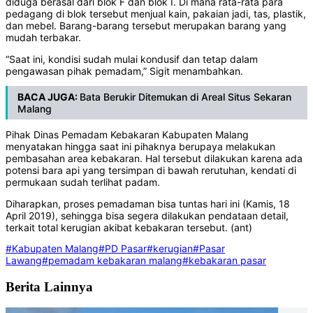
diduga berasal dari blok F dan blok I. Di mana rata-rata para
pedagang di blok tersebut menjual kain, pakaian jadi, tas, plastik,
dan mebel. Barang-barang tersebut merupakan barang yang
mudah terbakar.
“Saat ini, kondisi sudah mulai kondusif dan tetap dalam
pengawasan pihak pemadam,” Sigit menambahkan.
BACA JUGA:
Bata Berukir Ditemukan di Areal Situs Sekaran
Malang
Pihak Dinas Pemadam Kebakaran Kabupaten Malang
menyatakan hingga saat ini pihaknya berupaya melakukan
pembasahan area kebakaran. Hal tersebut dilakukan karena ada
potensi bara api yang tersimpan di bawah rerutuhan, kendati di
permukaan sudah terlihat padam.
Diharapkan, proses pemadaman bisa tuntas hari ini (Kamis, 18
April 2019), sehingga bisa segera dilakukan pendataan detail,
terkait total kerugian akibat kebakaran tersebut. (ant)
#Kabupaten Malang
#PD Pasar
#kerugian
#Pasar
Lawang
#pemadam kebakaran malang
#kebakaran pasar
Berita Lainnya