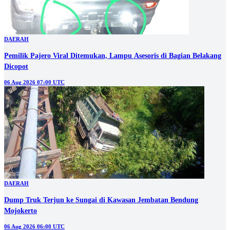
DAERAH
Pemilik Pajero Viral Ditemukan, Lampu Asesoris di Bagian Belakang
Dicopot
06 Aug 2026 07:00 UTC
DAERAH
Dump Truk Terjun ke Sungai di Kawasan Jembatan Bendung
Mojokerto
06 Aug 2026 06:00 UTC