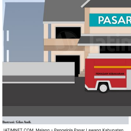
Ilustrasi: Gilas Audi.
JATIMNET.COM, Malang – Pengelola Pasar Lawang Kabupaten