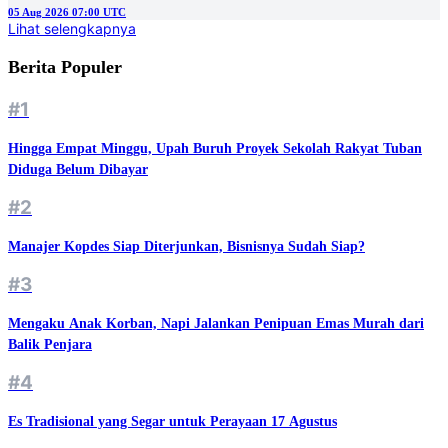
05 Aug 2026 07:00 UTC
Lihat selengkapnya
Berita Populer
#1
Hingga Empat Minggu, Upah Buruh Proyek Sekolah Rakyat Tuban
Diduga Belum Dibayar
#2
Manajer Kopdes Siap Diterjunkan, Bisnisnya Sudah Siap?
#3
Mengaku Anak Korban, Napi Jalankan Penipuan Emas Murah dari
Balik Penjara
#4
Es Tradisional yang Segar untuk Perayaan 17 Agustus