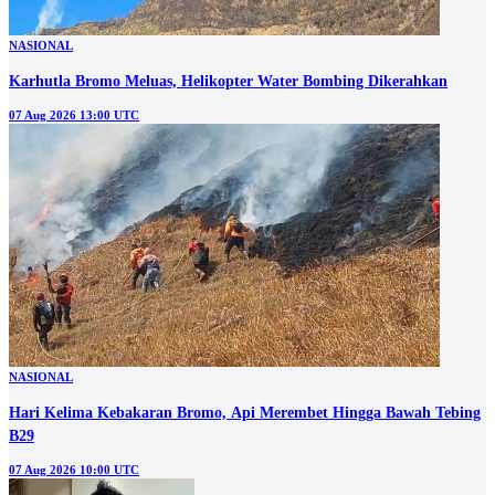
NASIONAL
Karhutla Bromo Meluas, Helikopter Water Bombing Dikerahkan
07 Aug 2026 13:00 UTC
NASIONAL
Hari Kelima Kebakaran Bromo, Api Merembet Hingga Bawah Tebing
B29
07 Aug 2026 10:00 UTC