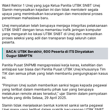
Wakil Rektor 1 Unej yang juga Ketua Panitia UTBK SNBT Unej
Slamin menyesalkan kejadian ini dan tidak mentolerir segala
upaya yang menimbulkan kecurangan dan mencederai proses
penerimaan mahasiswa baru.
Unej menyatakan telah berupaya menjaga integritas pelaksanaan
UTBK SNBT dengan terus memantau trafik jaringan komputer
yang mengarah ke lokasi UTBK SNBT di Unej dan memastikan
proses seleksi yang adil dan transparan bagi seluruh calon
peserta.
BACA:
UTBK Berakhir, 600 Peserta di ITS Dinyatakan
Gugur SBMPTN
Panitia Pusat SNPMB mengapresiasi kerja keras, ketelitian dan
antisipasi luar biasa dari Panitia Pusat UTBK Unej khususnya Tim
TIK dan semua pihak yang telah membantu pengungkapan kasus
ini.
“Pimpinan Unej sudah memberikan sanksi tegas kepada pegawai
yang terlibat dalam membantu pihak luar yang berupaya
melakukan remote akses tersebut,” ujar Slamin dalam pernyataan
tertulis yang dirilis Selasa, 29 April 2025.
Slamin tidak menjelaskan bentuk konkret sanksi serta pegawai
Unej mana yang terlibat dalam praktik kecurangan UTBK SNBT