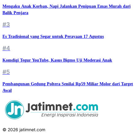
Mengaku Anak Korban, Napi Jalankan Penipuan Emas Murah dari
Balik Penjara
#3
Es Tradisional yang Segar untuk Perayaan 17 Agustus
#4
Komdigi Tegur YouTube, Kasus Bigmo Uji Moderasi Anak
#5
Pembangunan Gedung Poltera Senilai Rp59 Miliar Molor dari Target
Awal
© 2026 jatimnet.com