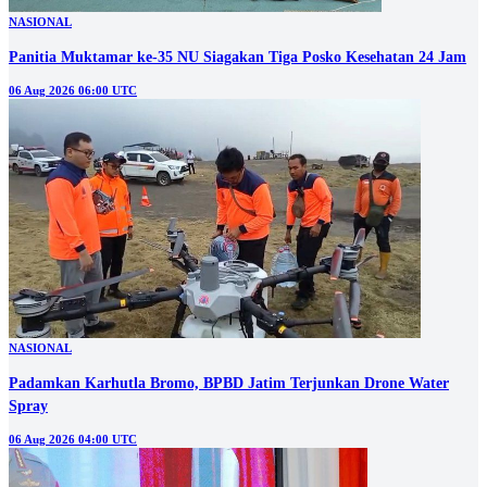
NASIONAL
Panitia Muktamar ke-35 NU Siagakan Tiga Posko Kesehatan 24 Jam
06 Aug 2026 06:00 UTC
NASIONAL
Padamkan Karhutla Bromo, BPBD Jatim Terjunkan Drone Water
Spray
06 Aug 2026 04:00 UTC