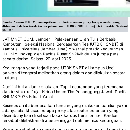
Panitia Nasional SNPMB menujukkan foto bukti temuan proxy berupa router yang
disimpan di dalam kotak kardus printer saat UTBK-SNBT di Unej. Dok: Panitia Nasional
SNPMB
JATIMNET.COM
, Jember – Pelaksanaan Ujian Tulis Berbasis
Komputer - Seleksi Nasional Berdasarkan Tes (UTBK - SNBT) di
kampus Universitas Jember (Unej) diwarnai praktik kecurangan.
Hal ini diungkap oleh Panitia Pusat SNPMB dalam jumpa pers
secara daring, Selasa, 29 April 2025.
Kecurangan yang terjadi pada UTBK SNBT di kampus Unej
bahkan ditengarai melibatkan orang dalam dan dilakukan secara
matang.
“Jadi ini bukan lagi kenakalan. Tapi kecurangan yang terencana
dan terstruktur,” ujar Ketua Umum Tim Penanggung Jawab Panitia
SNPMB 2025 Eduart Wolok.
Kesimpulan itu berdasarkan temuan yang dilakukan panitia, yakni
adanya alat khusus berupa proxy atau router perantara yang
disembunyikan di sebuah kotak kardus berisi printer. Kardus
tersebut diletakkan di atas sehingga tidak memicu kecurigaan.
Proxy tersebut akan menghubungkan komputer yang digunakan