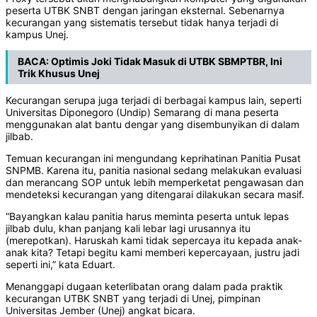
peserta UTBK SNBT dengan jaringan eksternal. Sebenarnya
kecurangan yang sistematis tersebut tidak hanya terjadi di
kampus Unej.
BACA:
Optimis Joki Tidak Masuk di UTBK SBMPTBR, Ini
Trik Khusus Unej
Kecurangan serupa juga terjadi di berbagai kampus lain, seperti
Universitas Diponegoro (Undip) Semarang di mana peserta
menggunakan alat bantu dengar yang disembunyikan di dalam
jilbab.
Temuan kecurangan ini mengundang keprihatinan Panitia Pusat
SNPMB. Karena itu, panitia nasional sedang melakukan evaluasi
dan merancang SOP untuk lebih memperketat pengawasan dan
mendeteksi kecurangan yang ditengarai dilakukan secara masif.
“Bayangkan kalau panitia harus meminta peserta untuk lepas
jilbab dulu, khan panjang kali lebar lagi urusannya itu
(merepotkan). Haruskah kami tidak sepercaya itu kepada anak-
anak kita? Tetapi begitu kami memberi kepercayaan, justru jadi
seperti ini,” kata Eduart.
Menanggapi dugaan keterlibatan orang dalam pada praktik
kecurangan UTBK SNBT yang terjadi di Unej, pimpinan
Universitas Jember (Unej) angkat bicara.