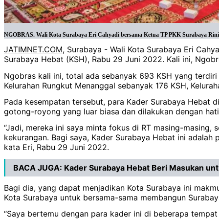
NGOBRAS. Wali Kota Surabaya Eri Cahyadi bersama Ketua TP PKK Surabaya Rini In
JATIMNET.COM
, Surabaya - Wali Kota Surabaya Eri Cahy
Surabaya Hebat (KSH), Rabu 29 Juni 2022. Kali ini, Ngobr
Ngobras kali ini, total ada sebanyak 693 KSH yang terdi
Kelurahan Rungkut Menanggal sebanyak 176 KSH, Kelura
Pada kesempatan tersebut, para Kader Surabaya Hebat d
gotong-royong yang luar biasa dan dilakukan dengan hati
“Jadi, mereka ini saya minta fokus di RT masing-masing,
kekurangan. Bagi saya, Kader Surabaya Hebat ini adalah 
kata Eri, Rabu 29 Juni 2022.
BACA JUGA:
Kader Surabaya Hebat Beri Masukan u
Bagi dia, yang dapat menjadikan Kota Surabaya ini makmu
Kota Surabaya untuk bersama-sama membangun Surabaya
“Saya bertemu dengan para kader ini di beberapa tempa