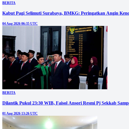
BERITA
Kabut Pagi Selimuti Surabaya, BMKG: Peringatkan Angin Ken
04 Aug 2026 06:35 UTC
BERITA
Dilantik Pukul 23:30 WIB, Faisol Ansori Resmi Pj Sekkab Sam
01 Aug 2026 13:26 UTC