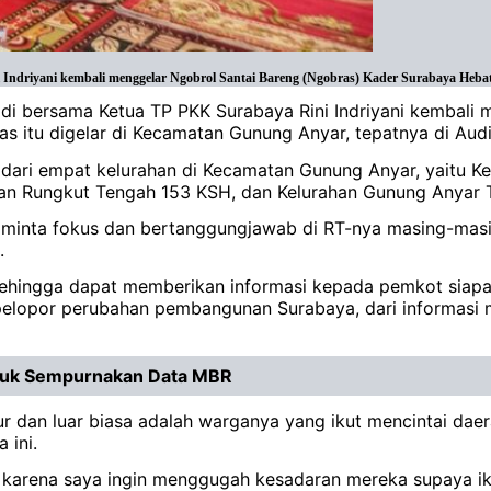
driyani kembali menggelar Ngobrol Santai Bareng (Ngobras) Kader Surabaya Hebat 
adi bersama Ketua TP PKK Surabaya Rini Indriyani kembali
as itu digelar di Kecamatan Gunung Anyar, tepatnya di Audi
ri dari empat kelurahan di Kecamatan Gunung Anyar, yaitu
han Rungkut Tengah 153 KSH, dan Kelurahan Gunung Anyar
iminta fokus dan bertanggungjawab di RT-nya masing-mas
.
 sehingga dapat memberikan informasi kepada pemkot siapa 
pelopor perubahan pembangunan Surabaya, dari informasi m
ntuk Sempurnakan Data MBR
r dan luar biasa adalah warganya yang ikut mencintai dae
 ini.
t karena saya ingin menggugah kesadaran mereka supaya 