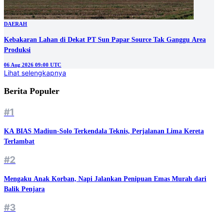
DAERAH
Kebakaran Lahan di Dekat PT Sun Papar Source Tak Ganggu Area
Produksi
06 Aug 2026 09:00 UTC
Lihat selengkapnya
Berita Populer
#1
KA BIAS Madiun-Solo Terkendala Teknis, Perjalanan Lima Kereta
Terlambat
#2
Mengaku Anak Korban, Napi Jalankan Penipuan Emas Murah dari
Balik Penjara
#3