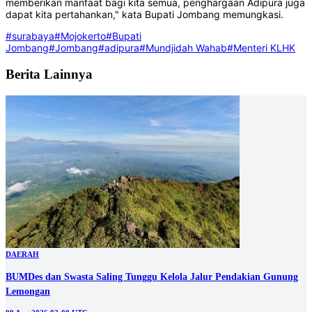
memberikan manfaat bagi kita semua, penghargaan Adipura juga
dapat kita pertahankan," kata Bupati Jombang memungkasi.
#surabaya
#Mojokerto
#Bupati
Jombang
#Jombang
#adipura
#Mundjidah Wahab
#Menteri KLHK
Berita Lainnya
DAERAH
BUMDes dan Swasta Saling Tunggu Kelola Jalur Pendakian Gunung
Lemongan