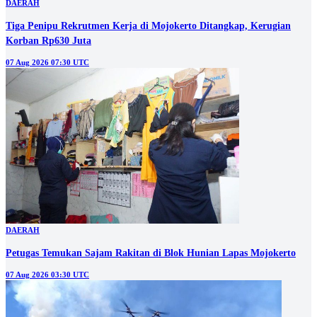
DAERAH
Tiga Penipu Rekrutmen Kerja di Mojokerto Ditangkap, Kerugian
Korban Rp630 Juta
07 Aug 2026 07:30 UTC
DAERAH
Petugas Temukan Sajam Rakitan di Blok Hunian Lapas Mojokerto
07 Aug 2026 03:30 UTC