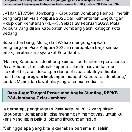
Kabupaten Jombang kembali meraih penghargaan Piala Adipura 2022 dari
Kementerian Lingkungan Hidup dan Kehutanan (KLHK), Selasa 28 Februari 2023.
JATIMNET.CO
M, Jombang - Kabupaten Jombang kembali meraih
penghargaan Piala Adipura 2022 dari Kementerian Lingkungan
Hidup dan Kehutanan (KLHK), Selasa 28 Februari 2023. Piala
Adipura yang diraih Kabupaten Jombang yakni kategori Kota
Sedang.
Bupati Jombang, Mundjidah Wahab mengungkapkan
penghargaan Piala Adipura 2022 ini merupakan kerja semua
pihak, terutama masyarakat Kota Santri.
"Hari ini, Kabupaten Jombang kembali berhasil mempertahankan
Piala Adipura, terimakasih kepada seluruh masyarakat dan
stakeholder, atas dukungan dan partisipasi aktifnya didalam
mendukung program lingkungan hidup di Kabupaten Jombang,"
tandas Mundjidah lewat rilis yang diterima media ini.
Baca Juga:
Tangani Penurunan Angka Stunting, DPPKB
P3A Jombang Gelar Jambore
Ia berharap, penghargaan Piala Adipura 2022 yang diraih
Kabupaten Jombang ini bisa menambah memotivasi, untuk ku
kerja yang lebih baik di bidang lingkungan hidup.
"Sehingga apa yang kita laksanakan bersama ini selain