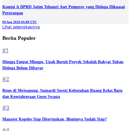
Komisi A DPRD Jatim Telusuri Aset Pemprov yang Diduga Dikuasai
Perorangan
04 Aug 2026 04:00 UTC
Lihat selengkapnya
Berita Populer
#1
Hingga Empat Minggu, Upah Buruh Proyek Sekolah Rakyat Tuban
Diduga Belum Dibayar
#2
Reses di Mojoagung, Sumardi Soroti Kebutuhan Ruang Kelas Baru
dan Kesejahteraan Guru Swasta
#3
Manajer Kopdes Siap Diterjunkan, Bisnisnya Sudah Siap?
#4