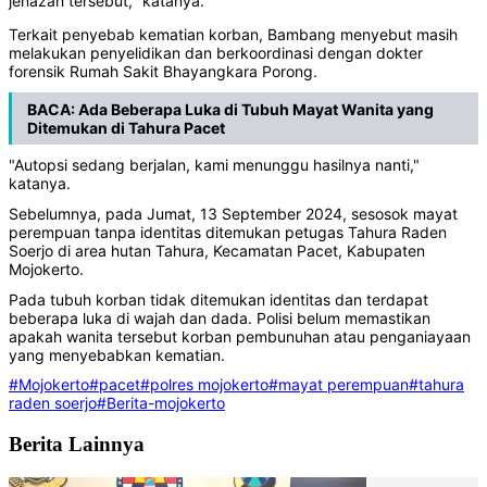
jenazah tersebut," katanya.
Terkait penyebab kematian korban, Bambang menyebut masih
melakukan penyelidikan dan berkoordinasi dengan dokter
forensik Rumah Sakit Bhayangkara Porong.
BACA:
Ada Beberapa Luka di Tubuh Mayat Wanita yang
Ditemukan di Tahura Pacet
"Autopsi sedang berjalan, kami menunggu hasilnya nanti,"
katanya.
Sebelumnya, pada Jumat, 13 September 2024, sesosok mayat
perempuan tanpa identitas ditemukan petugas Tahura Raden
Soerjo di area hutan Tahura, Kecamatan Pacet, Kabupaten
Mojokerto.
Pada tubuh korban tidak ditemukan identitas dan terdapat
beberapa luka di wajah dan dada. Polisi belum memastikan
apakah wanita tersebut korban pembunuhan atau penganiayaan
yang menyebabkan kematian.
#Mojokerto
#pacet
#polres mojokerto
#mayat perempuan
#tahura
raden soerjo
#Berita-mojokerto
Berita Lainnya