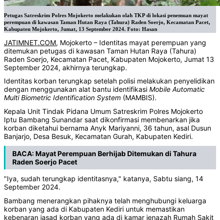
Petugas Satreskrim Polres Mojokerto melakukan olah TKP di lokasi penemuan mayat
perempuan di kawasan Taman Hutan Raya (Tahura) Raden Soerjo, Kecamatan Pacet,
Kabupaten Mojokerto, Jumat, 13 September 2024. Foto: Hasan
JATIMNET.COM
, Mojokerto – Identitas mayat perempuan yang
ditemukan petugas di kawasan Taman Hutan Raya (Tahura)
Raden Soerjo, Kecamatan Pacet, Kabupaten Mojokerto, Jumat 13
September 2024, akhirnya terungkap.
Identitas korban terungkap setelah polisi melakukan penyelidikan
dengan menggunakan alat bantu identifikasi
Mobile Automatic
Multi Biometric Identification System
(MAMBIS).
Kepala Unit Tindak Pidana Umum Satreskrim Polres Mojokerto
Iptu Bambang Sunandar saat dikonfirmasi membenarkan jika
korban diketahui bernama Anyk Mariyanni, 36 tahun, asal Dusun
Banjarjo, Desa Besuk, Kecamatan Gurah, Kabupaten Kediri.
BACA:
Mayat Perempuan Berhijab Ditemukan di Tahura
Raden Soerjo Pacet
"Iya, sudah terungkap identitasnya," katanya, Sabtu siang, 14
September 2024.
Bambang menerangkan pihaknya telah menghubungi keluarga
korban yang ada di Kabupaten Kediri untuk memastikan
kebenaran jasad korban yang ada di kamar jenazah Rumah Sakit