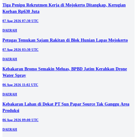
Tiga Penipu Rekrutmen Kerja di Mojokerto Ditangkap, Kerugian
Korban Rp630 Juta
07 Aug 2026 07:30 UTC
DAERAH
Petugas Temukan Sajam Rakitan di Blok Hunian Lapas Mojokerto
07 Aug 2026 03:30 UTC
DAERAH
Kebakaran Bromo Semakin Meluas, BPBD Jatim Kerahkan Drone
Water Spray
06 Aug 2026 11:02 UTC
DAERAH
Kebakaran Lahan di Dekat PT Sun Papar Source Tak Ganggu Area
Produksi
06 Aug 2026 09:00 UTC
DAERAH