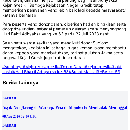
kesehatan, dimana menjadi hal penting bagi insan Adhyaksa
Kejari Gresik. “Semoga Kejaksaan Negeri Gresik tetap
memberikan pelayanan yang lebih baik lagi kepada masyarakat,"
katanya berharap.
Para peserta yang donor darah, diberikan hadiah bingkisan serta
doorprize undian, sebagai pemeriah gelaran acara menyongsong
Hari Bakti Adhyaksa yang ke 63 pada 22 Juli 2023 nanti.
Salah satu warga sekitar yang mengikuti donor Sugiono
mengatakan, kegiatan ini sebagai tugas kemanusiaan membantu
donor kepada yang membutuhkan, terlihat puluhan Jaksa serta
pegawai Kejari Gresik juga ikut donor darah.
#surabaya
#Mojokerto
#gresik
#Donor Darah
#kejari gresik
#bakti
sosial
#Hari Bhakti Adhyaksa ke-63
#Sunat Massal
#HBA ke-63
Berita Lainnya
DAERAH
Asyik Nongkrong di Warkop, Pria di Mojokerto Mendadak Meninggal
08 Aug 2026 02:00 UTC
DAERAH