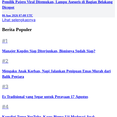
Pemilik Pajero Viral Ditemukan, Lampu Asesoris di Bagian Belakang
Dicopot
06 Aug 2026 07:00 UTC
Lihat selengkapnya
Berita Populer
#1
Manajer Kopdes Siap Diterjunkan, Bisnisnya Sudah Siap?
#2
Mengaku Anak Korban, Napi Jalankan Penipuan Emas Murah dari
Balik Penjara
#3
Es Tradisional yang Segar untuk Perayaan 17 Agustus
#4
Komdigi Tegur YouTube, Kasus Bigmo Uji Moderasi Anak