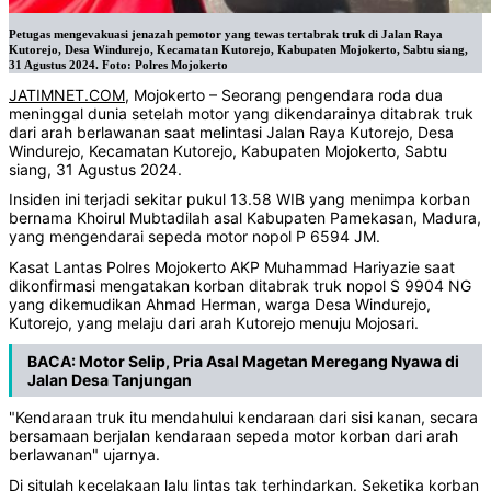
Petugas mengevakuasi jenazah pemotor yang tewas tertabrak truk di Jalan Raya
Kutorejo, Desa Windurejo, Kecamatan Kutorejo, Kabupaten Mojokerto, Sabtu siang,
31 Agustus 2024. Foto: Polres Mojokerto
JATIMNET.COM
, Mojokerto – Seorang pengendara roda dua
meninggal dunia setelah motor yang dikendarainya ditabrak truk
dari arah berlawanan saat melintasi Jalan Raya Kutorejo, Desa
Windurejo, Kecamatan Kutorejo, Kabupaten Mojokerto, Sabtu
siang, 31 Agustus 2024.
Insiden ini terjadi sekitar pukul 13.58 WIB yang menimpa korban
bernama Khoirul Mubtadilah asal Kabupaten Pamekasan, Madura,
yang mengendarai sepeda motor nopol P 6594 JM.
Kasat Lantas Polres Mojokerto AKP Muhammad Hariyazie saat
dikonfirmasi mengatakan korban ditabrak truk nopol S 9904 NG
yang dikemudikan Ahmad Herman, warga Desa Windurejo,
Kutorejo, yang melaju dari arah Kutorejo menuju Mojosari.
BACA:
Motor Selip, Pria Asal Magetan Meregang Nyawa di
Jalan Desa Tanjungan
"Kendaraan truk itu mendahului kendaraan dari sisi kanan, secara
bersamaan berjalan kendaraan sepeda motor korban dari arah
berlawanan" ujarnya.
Di situlah kecelakaan lalu lintas tak terhindarkan. Seketika korban