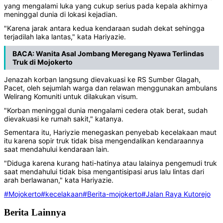
yang mengalami luka yang cukup serius pada kepala akhirnya
meninggal dunia di lokasi kejadian.
"Karena jarak antara kedua kendaraan sudah dekat sehingga
terjadilah laka lantas," kata Hariyazie.
BACA:
Wanita Asal Jombang Meregang Nyawa Terlindas
Truk di Mojokerto
Jenazah korban langsung dievakuasi ke RS Sumber Glagah,
Pacet, oleh sejumlah warga dan relawan menggunakan ambulans
Welirang Komuniti untuk dilakukan visum.
"Korban meninggal dunia mengalami cedera otak berat, sudah
dievakuasi ke rumah sakit," katanya.
Sementara itu, Hariyzie menegaskan penyebab kecelakaan maut
itu karena sopir truk tidak bisa mengendalikan kendaraannya
saat mendahului kendaraan lain.
"Diduga karena kurang hati-hatinya atau lalainya pengemudi truk
saat mendahului tidak bisa mengantisipasi arus lalu lintas dari
arah berlawanan," kata Hariyazie.
#Mojokerto
#kecelakaan
#Berita-mojokerto
#Jalan Raya Kutorejo
Berita Lainnya