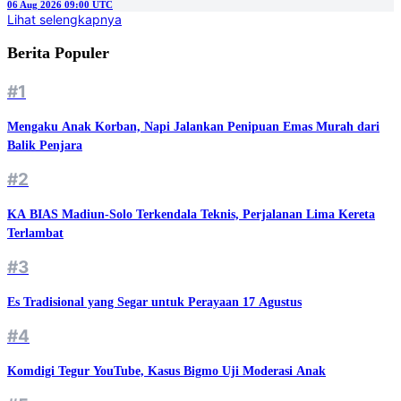
06 Aug 2026 09:00 UTC
Lihat selengkapnya
Berita Populer
#1
Mengaku Anak Korban, Napi Jalankan Penipuan Emas Murah dari
Balik Penjara
#2
KA BIAS Madiun-Solo Terkendala Teknis, Perjalanan Lima Kereta
Terlambat
#3
Es Tradisional yang Segar untuk Perayaan 17 Agustus
#4
Komdigi Tegur YouTube, Kasus Bigmo Uji Moderasi Anak