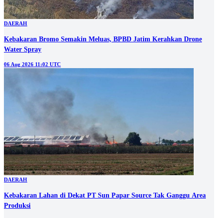
DAERAH
Kebakaran Bromo Semakin Meluas, BPBD Jatim Kerahkan Drone
Water Spray
06 Aug 2026 11:02 UTC
DAERAH
Kebakaran Lahan di Dekat PT Sun Papar Source Tak Ganggu Area
Produksi