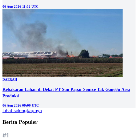
06 Aug 2026 11:02 UTC
DAERAH
Kebakaran Lahan di Dekat PT Sun Papar Source Tak Ganggu Area
Produksi
06 Aug 2026 09:00 UTC
Lihat selengkapnya
Berita Populer
#1