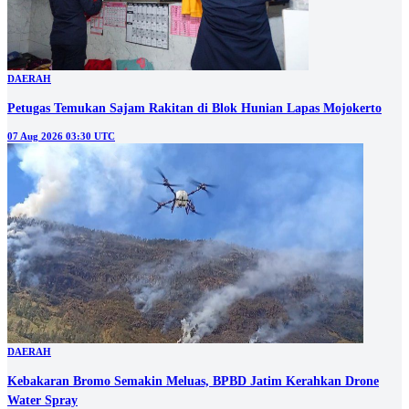
DAERAH
Petugas Temukan Sajam Rakitan di Blok Hunian Lapas Mojokerto
07 Aug 2026 03:30 UTC
DAERAH
Kebakaran Bromo Semakin Meluas, BPBD Jatim Kerahkan Drone
Water Spray