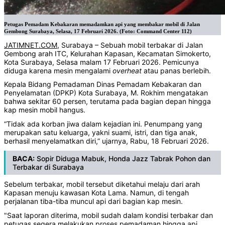
Petugas Pemadam Kebakaran memadamkan api yang membakar mobil di Jalan
Gembong Surabaya, Selasa, 17 Februari 2026. (Foto: Command Center 112)
JATIMNET.COM
, Surabaya – Sebuah mobil terbakar di Jalan
Gembong arah ITC, Kelurahan Kapasan, Kecamatan Simokerto,
Kota Surabaya, Selasa malam 17 Februari 2026. Pemicunya
diduga karena mesin mengalami
overheat
atau panas berlebih.
Kepala Bidang Pemadaman Dinas Pemadam Kebakaran dan
Penyelamatan (DPKP) Kota Surabaya, M. Rokhim mengatakan
bahwa sekitar 60 persen, terutama pada bagian depan hingga
kap mesin mobil hangus.
“Tidak ada korban jiwa dalam kejadian ini. Penumpang yang
merupakan satu keluarga, yakni suami, istri, dan tiga anak,
berhasil menyelamatkan diri,” ujarnya, Rabu, 18 Februari 2026.
BACA:
Sopir Diduga Mabuk, Honda Jazz Tabrak Pohon dan
Terbakar di Surabaya
Sebelum terbakar, mobil tersebut diketahui melaju dari arah
Kapasan menuju kawasan Kota Lama. Namun, di tengah
perjalanan tiba-tiba muncul api dari bagian kap mesin.
"Saat laporan diterima, mobil sudah dalam kondisi terbakar dan
petugas segera melakukan proses pemadaman hingga api