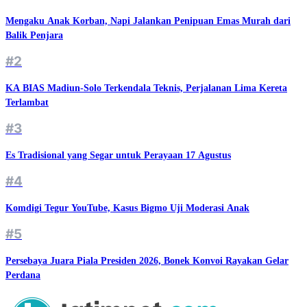
Mengaku Anak Korban, Napi Jalankan Penipuan Emas Murah dari
Balik Penjara
#2
KA BIAS Madiun-Solo Terkendala Teknis, Perjalanan Lima Kereta
Terlambat
#3
Es Tradisional yang Segar untuk Perayaan 17 Agustus
#4
Komdigi Tegur YouTube, Kasus Bigmo Uji Moderasi Anak
#5
Persebaya Juara Piala Presiden 2026, Bonek Konvoi Rayakan Gelar
Perdana