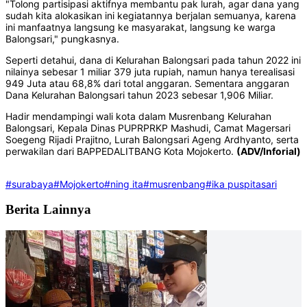
"Tolong partisipasi aktifnya membantu pak lurah, agar dana yang
sudah kita alokasikan ini kegiatannya berjalan semuanya, karena
ini manfaatnya langsung ke masyarakat, langsung ke warga
Balongsari," pungkasnya.
Seperti detahui, dana di Kelurahan Balongsari pada tahun 2022 ini
nilainya sebesar 1 miliar 379 juta rupiah, namun hanya terealisasi
949 Juta atau 68,8% dari total anggaran. Sementara anggaran
Dana Kelurahan Balongsari tahun 2023 sebesar 1,906 Miliar.
Hadir mendampingi wali kota dalam Musrenbang Kelurahan
Balongsari, Kepala Dinas PUPRPRKP Mashudi, Camat Magersari
Soegeng Rijadi Prajitno, Lurah Balongsari Ageng Ardhyanto, serta
perwakilan dari BAPPEDALITBANG Kota Mojokerto.
(ADV/Inforial)
#surabaya
#Mojokerto
#ning ita
#musrenbang
#ika puspitasari
Berita Lainnya