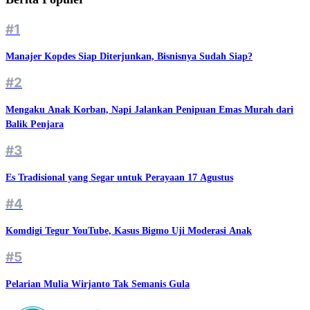
#1
Manajer Kopdes Siap Diterjunkan, Bisnisnya Sudah Siap?
#2
Mengaku Anak Korban, Napi Jalankan Penipuan Emas Murah dari
Balik Penjara
#3
Es Tradisional yang Segar untuk Perayaan 17 Agustus
#4
Komdigi Tegur YouTube, Kasus Bigmo Uji Moderasi Anak
#5
Pelarian Mulia Wirjanto Tak Semanis Gula