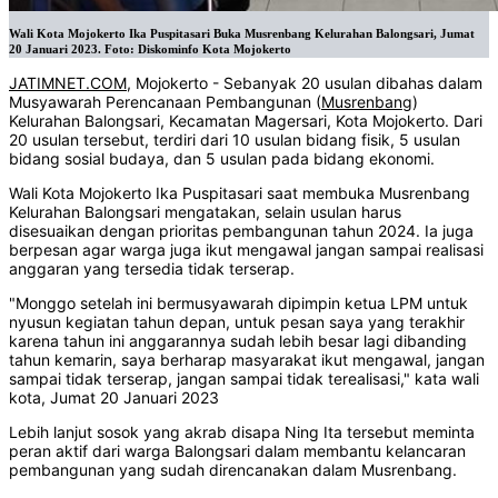
Wali Kota Mojokerto Ika Puspitasari Buka Musrenbang Kelurahan Balongsari, Jumat
20 Januari 2023. Foto: Diskominfo Kota Mojokerto
JATIMNET.COM
, Mojokerto - Sebanyak 20 usulan dibahas dalam
Musyawarah Perencanaan Pembangunan (
Musrenbang
)
Kelurahan Balongsari, Kecamatan Magersari, Kota Mojokerto. Dari
20 usulan tersebut, terdiri dari 10 usulan bidang fisik, 5 usulan
bidang sosial budaya, dan 5 usulan pada bidang ekonomi.
Wali Kota Mojokerto Ika Puspitasari saat membuka Musrenbang
Kelurahan Balongsari mengatakan, selain usulan harus
disesuaikan dengan prioritas pembangunan tahun 2024. Ia juga
berpesan agar warga juga ikut mengawal jangan sampai realisasi
anggaran yang tersedia tidak terserap.
"Monggo setelah ini bermusyawarah dipimpin ketua LPM untuk
nyusun kegiatan tahun depan, untuk pesan saya yang terakhir
karena tahun ini anggarannya sudah lebih besar lagi dibanding
tahun kemarin, saya berharap masyarakat ikut mengawal, jangan
sampai tidak terserap, jangan sampai tidak terealisasi," kata wali
kota, Jumat 20 Januari 2023
Lebih lanjut sosok yang akrab disapa Ning Ita tersebut meminta
peran aktif dari warga Balongsari dalam membantu kelancaran
pembangunan yang sudah direncanakan dalam Musrenbang.