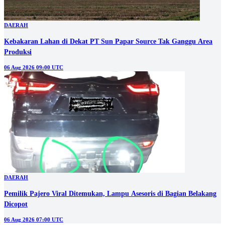
DAERAH
Kebakaran Lahan di Dekat PT Sun Papar Source Tak Ganggu Area
Produksi
06 Aug 2026 09:00 UTC
DAERAH
Pemilik Pajero Viral Ditemukan, Lampu Asesoris di Bagian Belakang
Dicopot
06 Aug 2026 07:00 UTC