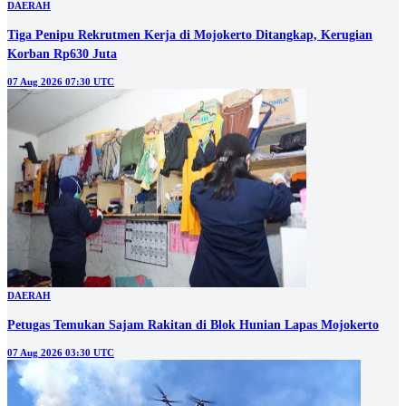
DAERAH
Tiga Penipu Rekrutmen Kerja di Mojokerto Ditangkap, Kerugian
Korban Rp630 Juta
07 Aug 2026 07:30 UTC
DAERAH
Petugas Temukan Sajam Rakitan di Blok Hunian Lapas Mojokerto
07 Aug 2026 03:30 UTC