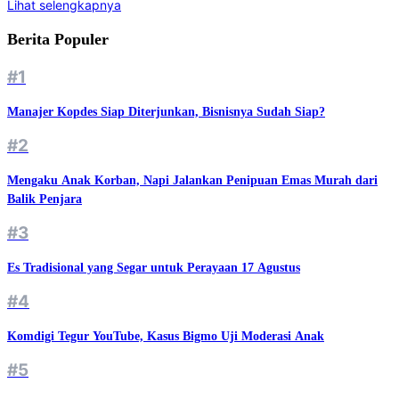
Lihat selengkapnya
Berita Populer
#1
Manajer Kopdes Siap Diterjunkan, Bisnisnya Sudah Siap?
#2
Mengaku Anak Korban, Napi Jalankan Penipuan Emas Murah dari
Balik Penjara
#3
Es Tradisional yang Segar untuk Perayaan 17 Agustus
#4
Komdigi Tegur YouTube, Kasus Bigmo Uji Moderasi Anak
#5