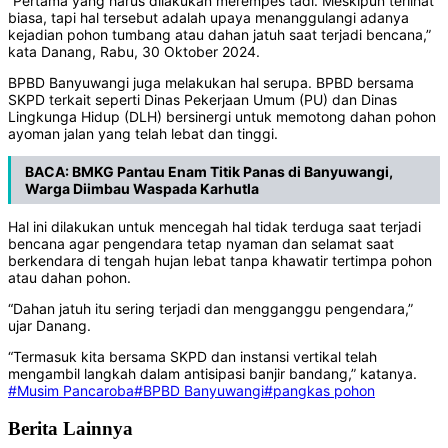
“Pertama yang harus dilakukan merempes tadi. Meskipun terlihat
biasa, tapi hal tersebut adalah upaya menanggulangi adanya
kejadian pohon tumbang atau dahan jatuh saat terjadi bencana,”
kata Danang, Rabu, 30 Oktober 2024.
BPBD Banyuwangi juga melakukan hal serupa. BPBD bersama
SKPD terkait seperti Dinas Pekerjaan Umum (PU) dan Dinas
Lingkunga Hidup (DLH) bersinergi untuk memotong dahan pohon
ayoman jalan yang telah lebat dan tinggi.
BACA:
BMKG Pantau Enam Titik Panas di Banyuwangi,
Warga Diimbau Waspada Karhutla
Hal ini dilakukan untuk mencegah hal tidak terduga saat terjadi
bencana agar pengendara tetap nyaman dan selamat saat
berkendara di tengah hujan lebat tanpa khawatir tertimpa pohon
atau dahan pohon.
“Dahan jatuh itu sering terjadi dan mengganggu pengendara,”
ujar Danang.
“Termasuk kita bersama SKPD dan instansi vertikal telah
mengambil langkah dalam antisipasi banjir bandang,” katanya.
#Musim Pancaroba
#BPBD Banyuwangi
#pangkas pohon
Berita Lainnya