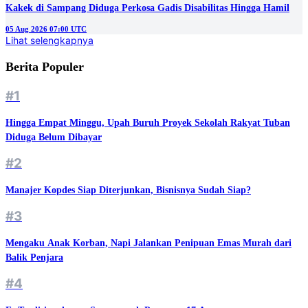
Kakek di Sampang Diduga Perkosa Gadis Disabilitas Hingga Hamil
05 Aug 2026 07:00 UTC
Lihat selengkapnya
Berita Populer
#1
Hingga Empat Minggu, Upah Buruh Proyek Sekolah Rakyat Tuban
Diduga Belum Dibayar
#2
Manajer Kopdes Siap Diterjunkan, Bisnisnya Sudah Siap?
#3
Mengaku Anak Korban, Napi Jalankan Penipuan Emas Murah dari
Balik Penjara
#4