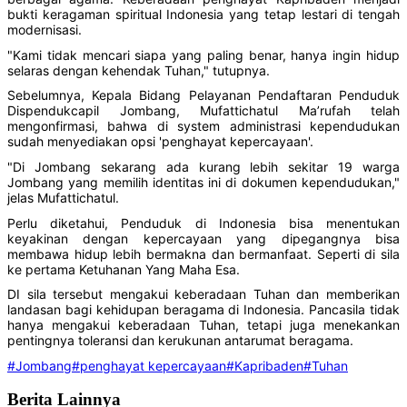
bukti keragaman spiritual Indonesia yang tetap lestari di tengah
modernisasi.
"Kami tidak mencari siapa yang paling benar, hanya ingin hidup
selaras dengan kehendak Tuhan," tutupnya.
Sebelumnya, Kepala Bidang Pelayanan Pendaftaran Penduduk
Dispendukcapil Jombang, Mufattichatul Ma’rufah telah
mengonfirmasi, bahwa di system administrasi kependudukan
sudah menyediakan opsi 'penghayat kepercayaan'.
"Di Jombang sekarang ada kurang lebih sekitar 19 warga
Jombang yang memilih identitas ini di dokumen kependudukan,"
jelas Mufattichatul.
Perlu diketahui, Penduduk di Indonesia bisa menentukan
keyakinan dengan kepercayaan yang dipegangnya bisa
membawa hidup lebih bermakna dan bermanfaat. Seperti di sila
ke pertama Ketuhanan Yang Maha Esa.
DI sila tersebut mengakui keberadaan Tuhan dan memberikan
landasan bagi kehidupan beragama di Indonesia. Pancasila tidak
hanya mengakui keberadaan Tuhan, tetapi juga menekankan
pentingnya toleransi dan kerukunan antarumat beragama.
#Jombang
#penghayat kepercayaan
#Kapribaden
#Tuhan
Berita Lainnya