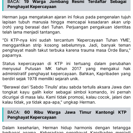
BACA:
19 Warga Jombang Resmi Terdaftar Sebagai
Penghayat Kepercayaan
Herman juga mengatakan ajaran ini fokus pada pengenalan tujuh
lapisan tubuh manusia hingga mencapai kesadaran akan urip
(roh) yang berasal dari Tuhan. Perjuangan pengakuan identitas
telah lama menjadi tantangan.
"Di KTP-nya kini sudah tercantum 'Kepercayaan Tuhan YME',
menggantikan strip kosong sebelumnya. Jadi, banyak teman
penghayat masih takut terbuka karena trauma masa Orde Baru,"
paparnya.
Status kepercayaan di KTP ini tertuang dalam perubahan
menyusul Putusan MK tahun 2017 yang mengakui hak
administratif penghayat kepercayaan. Bahkan, Kapribaden yang
berdiri sejak 1978 memiliki sejarah unik.
"Berawal dari 'Sabdo Tinulis' atau sabda tertulis aksara Jawa dan
tongkat kayu galih kelor sebagai simbol komando, ini pernah
dicurigai di masa lalu. Kami tidak promosi, kalau cocok, jalani dan
kalau tidak,
ya
tidak apa-apa," ungkap Herman.
BACA:
60 Ribu Warga Jawa Timur Kantongi KTP
Penghayat Kepercayaan
Dalam keseharian, Herman hidup harmonis dengan tetangga
berbagai agama. Keberadaan penghayat Kapribaden menjadi