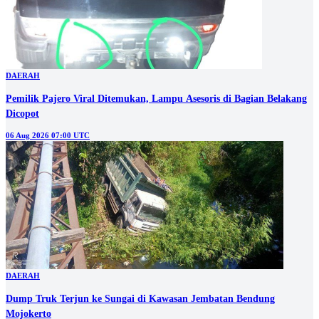
DAERAH
Pemilik Pajero Viral Ditemukan, Lampu Asesoris di Bagian Belakang
Dicopot
06 Aug 2026 07:00 UTC
DAERAH
Dump Truk Terjun ke Sungai di Kawasan Jembatan Bendung
Mojokerto