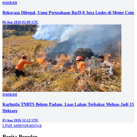
DAERAH
Rekayasa Dibegal, Uang Perusahaan Rp29,8 Juta Ludes di Meme Coin
06 Aug 2026 02:00 UTC
DAERAH
Karhutla TNBTS Belum Padam, Luas Lahan Terbakar Meluas Jadi 15
Hektare
05 Aug 2026 12:12 UTC
Lihat selengkapnya
Berita Populer