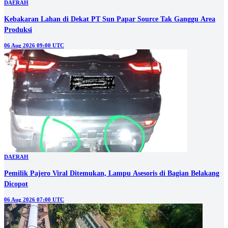
DAERAH
Kebakaran Lahan di Dekat PT Sun Papar Source Tak Ganggu Area
Produksi
06 Aug 2026 09:00 UTC
DAERAH
Pemilik Pajero Viral Ditemukan, Lampu Asesoris di Bagian Belakang
Dicopot
06 Aug 2026 07:00 UTC