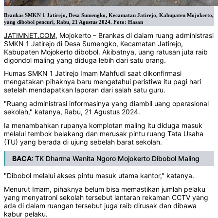
Brankas SMKN 1 Jatirejo, Desa Sumengko, Kecamatan Jatirejo, Kabupaten Mojokerto,
yang dibobol pencuri, Rabu, 21 Agustus 2024. Foto: Hasan
JATIMNET.COM
, Mojokerto – Brankas di dalam ruang administrasi
SMKN 1 Jatirejo di Desa Sumengko, Kecamatan Jatirejo,
Kabupaten Mojokerto dibobol. Akibatnya, uang ratusan juta raib
digondol maling yang diduga lebih dari satu orang.
Humas SMKN 1 Jatirejo Imam Mahfudi saat dikonfirmasi
mengatakan pihaknya baru mengetahui peristiwa itu pagi hari
setelah mendapatkan laporan dari salah satu guru.
"Ruang administrasi informasinya yang diambil uang operasional
sekolah," katanya, Rabu, 21 Agustus 2024.
Ia menambahkan rupanya komplotan maling itu diduga masuk
melalui tembok belakang dan merusak pintu ruang Tata Usaha
(TU) yang berada di ujung sebelah barat sekolah.
BACA:
TK Dharma Wanita Ngoro Mojokerto Dibobol Maling
"Dibobol melalui akses pintu masuk utama kantor," katanya.
Menurut Imam, pihaknya belum bisa memastikan jumlah pelaku
yang menyatroni sekolah tersebut lantaran rekaman CCTV yang
ada di dalam ruangan tersebut juga raib dirusak dan dibawa
kabur pelaku.