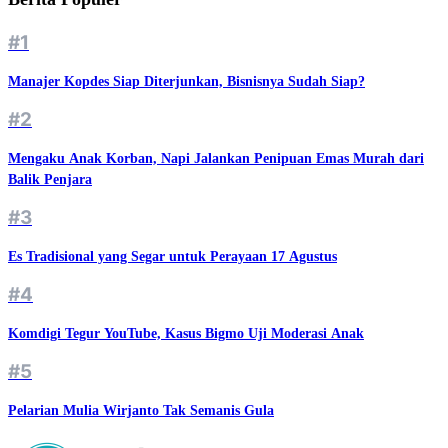
#1
Manajer Kopdes Siap Diterjunkan, Bisnisnya Sudah Siap?
#2
Mengaku Anak Korban, Napi Jalankan Penipuan Emas Murah dari
Balik Penjara
#3
Es Tradisional yang Segar untuk Perayaan 17 Agustus
#4
Komdigi Tegur YouTube, Kasus Bigmo Uji Moderasi Anak
#5
Pelarian Mulia Wirjanto Tak Semanis Gula