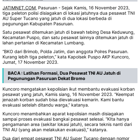
JATIMNET.COM
, Pasuruan - Sejak Kamis, 16 November 2023,
tiga peleton polisi disiagakan di lokasi jatuhnya dua pesawat TNI
AU Super Tucano yang jatuh di dua lokasi berbeda di
pegunungan Kabupaten Pasuruan.
Satu pesawat ditemukan jatuh di bawah tebing Desa Keduwung,
Kecamatan Puspo, dan satu pesawat lainnya ditemukan jatuh di
lahan pertanian di Kecamatan Lumbang.
“BKO dari Brimob, Polda Jatim, dan anggota Polres Pasuruan.
Kurang lebih tiga peleton,” kata Kapolsek Puspo AKP Kuncoro,
Jumat, 17 November 2023.
BACA :
Latihan Formasi, Dua Pesawat TNI AU Jatuh di
Pegunungan Pasuruan Dekat Bromo
Kuncoro mengatakan kepolisian ikut membantu evakuasi korban
pesawat yang jatuh, Kamis siang, 16 November 2023. “Keempat
jenazah korban sudah bisa dievakuasi kemarin. Kami bantu
evakuasi setelah ditandu warga,” katanya.
Kuncoro menambahkan aparat kepolisian masih disiagakan
sampai proses evakuasi bangkai pesawat selesai. “KIta hanya
pengamanan area (sekitar lokasi jatuh), secara teknis nanti dari
TNI AU (yang akan melakukan evakuasi),” katanya.
Dua dari empat pesawat TNI AU Super Tucano dengan nomor