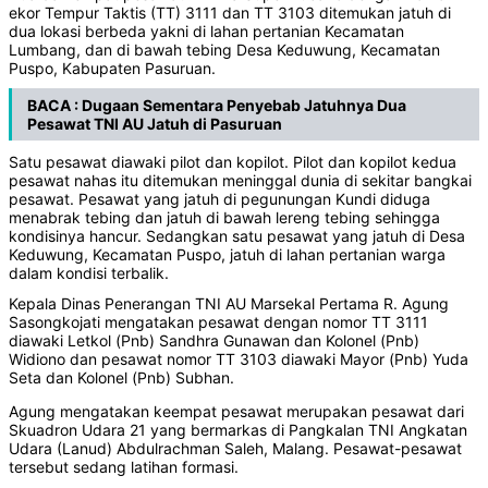
ekor Tempur Taktis (TT) 3111 dan TT 3103 ditemukan jatuh di
dua lokasi berbeda yakni di lahan pertanian Kecamatan
Lumbang, dan di bawah tebing Desa Keduwung, Kecamatan
Puspo, Kabupaten Pasuruan.
BACA :
Dugaan Sementara Penyebab Jatuhnya Dua
Pesawat TNI AU Jatuh di Pasuruan
Satu pesawat diawaki pilot dan kopilot. Pilot dan kopilot kedua
pesawat nahas itu ditemukan meninggal dunia di sekitar bangkai
pesawat. Pesawat yang jatuh di pegunungan Kundi diduga
menabrak tebing dan jatuh di bawah lereng tebing sehingga
kondisinya hancur. Sedangkan satu pesawat yang jatuh di Desa
Keduwung, Kecamatan Puspo, jatuh di lahan pertanian warga
dalam kondisi terbalik.
Kepala Dinas Penerangan TNI AU Marsekal Pertama R. Agung
Sasongkojati mengatakan pesawat dengan nomor TT 3111
diawaki Letkol (Pnb) Sandhra Gunawan dan Kolonel (Pnb)
Widiono dan pesawat nomor TT 3103 diawaki Mayor (Pnb) Yuda
Seta dan Kolonel (Pnb) Subhan.
Agung mengatakan keempat pesawat merupakan pesawat dari
Skuadron Udara 21 yang bermarkas di Pangkalan TNI Angkatan
Udara (Lanud) Abdulrachman Saleh, Malang. Pesawat-pesawat
tersebut sedang latihan formasi.