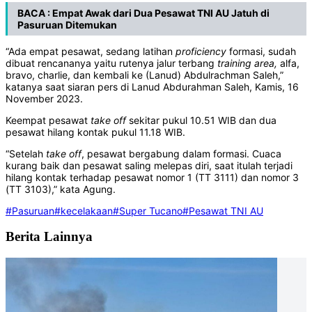
BACA : Empat Awak dari Dua Pesawat TNI AU Jatuh di
Pasuruan Ditemukan
“Ada empat pesawat, sedang latihan
proficiency
formasi, sudah
dibuat rencananya yaitu rutenya jalur terbang
training area,
alfa,
bravo, charlie, dan kembali ke (Lanud) Abdulrachman Saleh,”
katanya saat siaran pers di Lanud Abdurahman Saleh, Kamis, 16
November 2023.
Keempat pesawat
take
off
sekitar pukul 10.51 WIB dan dua
pesawat hilang kontak pukul 11.18 WIB.
“Setelah
take
off
, pesawat bergabung dalam formasi. Cuaca
kurang baik dan pesawat saling melepas diri, saat itulah terjadi
hilang kontak terhadap pesawat nomor 1 (TT 3111) dan nomor 3
(TT 3103),” kata Agung.
#Pasuruan
#kecelakaan
#Super Tucano
#Pesawat TNI AU
Berita Lainnya