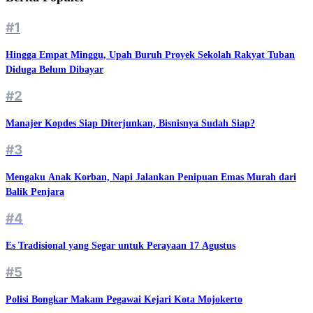
#1
Hingga Empat Minggu, Upah Buruh Proyek Sekolah Rakyat Tuban
Diduga Belum Dibayar
#2
Manajer Kopdes Siap Diterjunkan, Bisnisnya Sudah Siap?
#3
Mengaku Anak Korban, Napi Jalankan Penipuan Emas Murah dari
Balik Penjara
#4
Es Tradisional yang Segar untuk Perayaan 17 Agustus
#5
Polisi Bongkar Makam Pegawai Kejari Kota Mojokerto