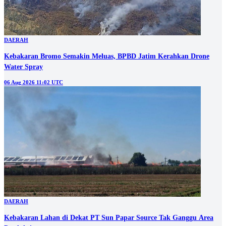
DAERAH
Kebakaran Bromo Semakin Meluas, BPBD Jatim Kerahkan Drone
Water Spray
06 Aug 2026 11:02 UTC
DAERAH
Kebakaran Lahan di Dekat PT Sun Papar Source Tak Ganggu Area