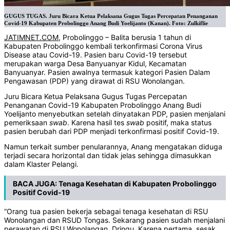
GUGUS TUGAS. Juru Bicara Ketua Pelaksana Gugus Tugas Percepatan Penanganan
Covid-19 Kabupaten Probolinggo Anang Budi Yoelijanto (Kanan). Foto: Zulkiflie
JATIMNET.COM
, Probolinggo – Balita berusia 1 tahun di
Kabupaten Probolinggo kembali terkonfirmasi Corona Virus
Disease atau Covid-19. Pasien baru Covid-19 tersebut
merupakan warga Desa Banyuanyar Kidul, Kecamatan
Banyuanyar. Pasien awalnya termasuk kategori Pasien Dalam
Pengawasan (PDP) yang dirawat di RSU Wonolangan.
Juru Bicara Ketua Pelaksana Gugus Tugas Percepatan
Penanganan Covid-19 Kabupaten Probolinggo Anang Budi
Yoelijanto menyebutkan setelah dinyatakan PDP, pasien menjalani
pemeriksaan
swab
. Karena hasil tes
swab
positif, maka status
pasien berubah dari PDP menjadi terkonfirmasi positif Covid-19.
Namun terkait sumber penularannya, Anang mengatakan diduga
terjadi secara horizontal dan tidak jelas sehingga dimasukkan
dalam Klaster Pelangi.
BACA JUGA:
Tenaga Kesehatan di Kabupaten Probolinggo
Positif Covid-19
“Orang tua pasien bekerja sebagai tenaga kesehatan di RSU
Wonolangan dan RSUD Tongas. Sekarang pasien sudah menjalani
perawatan di RSU Wonolangan, Dringu. Karena pertama sesak