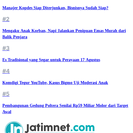
Manajer Kopdes Siap Diterjunkan, Bisnisnya Sudah Siap?
#2
Mengaku Anak Korban, Napi Jalankan Penipuan Emas Murah dari
Balik Penjara
#3
Es Tradisional yang Segar untuk Perayaan 17 Agustus
#4
Komdigi Tegur YouTube, Kasus Bigmo Uji Moderasi Anak
#5
Pembangunan Gedung Poltera Senilai Rp59 Miliar Molor dari Target
Awal