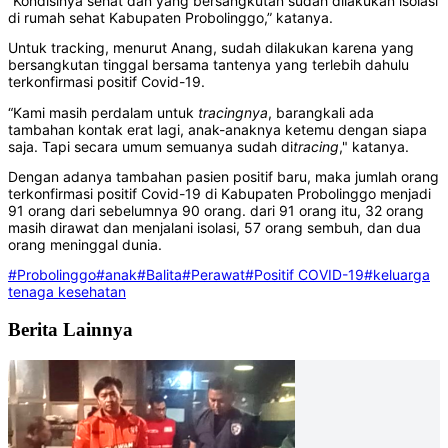
“Kondisinya sehat dan yang bersangkutan sudah dilakukan isolasi
di rumah sehat Kabupaten Probolinggo,” katanya.
Untuk tracking, menurut Anang, sudah dilakukan karena yang
bersangkutan tinggal bersama tantenya yang terlebih dahulu
terkonfirmasi positif Covid-19.
“Kami masih perdalam untuk
tracingnya
, barangkali ada
tambahan kontak erat lagi, anak-anaknya ketemu dengan siapa
saja. Tapi secara umum semuanya sudah di
tracing
," katanya.
Dengan adanya tambahan pasien positif baru, maka jumlah orang
terkonfirmasi positif Covid-19 di Kabupaten Probolinggo menjadi
91 orang dari sebelumnya 90 orang. dari 91 orang itu, 32 orang
masih dirawat dan menjalani isolasi, 57 orang sembuh, dan dua
orang meninggal dunia.
#Probolinggo
#anak
#Balita
#Perawat
#Positif COVID-19
#keluarga
tenaga kesehatan
Berita Lainnya