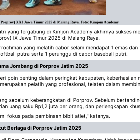
i (Porprov) XXI Jawa Timur 2025 di Malang Raya. Foto: Kimjom Academy
Santri yang tergabung di Kimjon Academy akhirnya sukse
prov) IX Jawa Timur 2025 di Malang Raya.
urrochman yang melatih cabor selam mendapat 1 emas dan 1
ftball putra serta 1 perunggu di cabor baseball putri.
ama Jombang di Porprov Jatim 2025
ri poin penting dalam peringkat kabupaten, keberhasilan 
n merupakan pelatih yang profesional, telaten dalam membi
g sebelum keberangkatan di Porprov. Sebelum bertanding, 5
an uang saku Rp1,2 juta per orang, dan perlengkapan khus
ami fokus pada pembinaan bibit atlet," katanya.
ut Berlaga di Porprov Jatim 2025