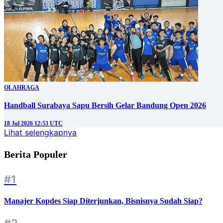
OLAHRAGA
Handball Surabaya Sapu Bersih Gelar Bandung Open 2026
18 Jul 2026 12:53 UTC
Lihat selengkapnya
Berita Populer
#1
Manajer Kopdes Siap Diterjunkan, Bisnisnya Sudah Siap?
#2