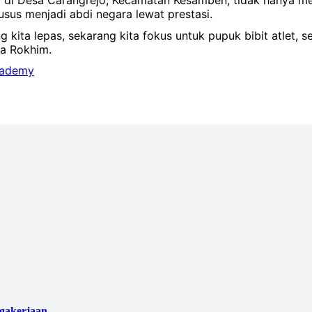
 di Desa Carangrejo, Kecamatan Kesamben, tidak hanya men
usus menjadi abdi negara lewat prestasi.
 kita lepas, sekarang kita fokus untuk pupuk bibit atlet, 
kata Rokhim.
cademy
agakerjaan