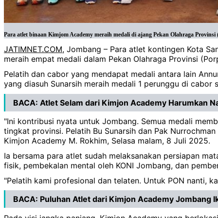
Para atlet binaan Kimjom Academy meraih medali di ajang Pekan Olahraga Provins
JATIMNET.COM
, Jombang – Para atlet kontingen Kota 
meraih empat medali dalam Pekan Olahraga Provinsi (Por
Pelatih dan cabor yang mendapat medali antara lain Ann
yang diasuh Sunarsih meraih medali 1 perunggu di cabor so
BACA:
Atlet Selam dari Kimjon Academy Harumkan N
"Ini kontribusi nyata untuk Jombang. Semua medali membe
tingkat provinsi. Pelatih Bu Sunarsih dan Pak Nurrochma
Kimjon Academy M. Rokhim, Selasa malam, 8 Juli 2025.
Ia bersama para atlet sudah melaksanakan persiapan matan
fisik, pembekalan mental oleh KONI Jombang, dan pemberi
"Pelatih kami profesional dan telaten. Untuk PON nanti, k
BACA:
Puluhan Atlet dari Kimjon Academy Jombang Ik