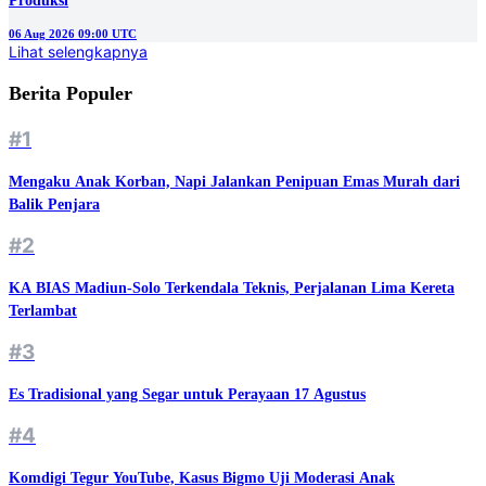
Produksi
06 Aug 2026 09:00 UTC
Lihat selengkapnya
Berita Populer
#1
Mengaku Anak Korban, Napi Jalankan Penipuan Emas Murah dari
Balik Penjara
#2
KA BIAS Madiun-Solo Terkendala Teknis, Perjalanan Lima Kereta
Terlambat
#3
Es Tradisional yang Segar untuk Perayaan 17 Agustus
#4
Komdigi Tegur YouTube, Kasus Bigmo Uji Moderasi Anak