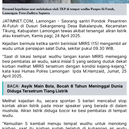
Personel kepolisian saat melakukan olah TKP di tempat wudhu Ponpes Al-Futuh,
Lamongan. Foto:Zuditya Saputra
JATIMNET.COM, Lamongan - Seorang santri Pondok Pesantren
Al-Futuh di Dusun Sekargeneng Desa Bakalanpule, Kecamatan
Tikung, Kabupaten Lamongan tewas akibat tersengat aliran listrik
atau kesetrum, Kamis pagi, 24 April 2025.
Kejadian bermula ketika santri berinisial MRRS (15) mengambil air
wudu untuk persiapan salat Duha, sekitar pukul 09.30 WIB.
"Saat di lokasi tempat wudhu tangan kanan MRRS memegang
besi pembatas air wudu, saksi inisial S yang sedang duduk dekat
korban melihat MRRS tersetrum dengan kondisi kejang-kejang,"
kata kasi Humas Polres Lamongan Ipda M.Hamzaid, Jumat, 25
April 2025.
BACA:
Asyik Main Bola, Bocah 8 Tahun Meninggal Dunia
Diduga Tersetrum Tiang Listrik
Melihat kejadian itu, secara spontan S berlari mencabut stop
kontak aliran listrik pada mixer speaker yang berada di dalam
mushola. Aliran listrik diduga bocor ke besi pembatas di tempat
wudu.
"Kemudian S kembali menuju tempat wudhu untuk menolong
korban, saat itu korban sudah terjatuh di kubangan air wudu