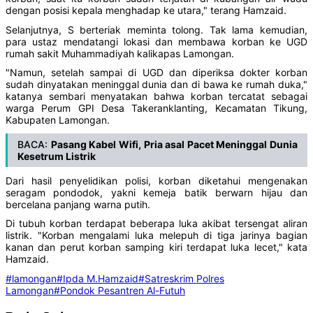
dengan posisi kepala menghadap ke utara," terang Hamzaid.
Selanjutnya, S berteriak meminta tolong. Tak lama kemudian,
para ustaz mendatangi lokasi dan membawa korban ke UGD
rumah sakit Muhammadiyah kalikapas Lamongan.
"Namun, setelah sampai di UGD dan diperiksa dokter korban
sudah dinyatakan meninggal dunia dan di bawa ke rumah duka,"
katanya sembari menyatakan bahwa korban tercatat sebagai
warga Perum GPI Desa Takeranklanting, Kecamatan Tikung,
Kabupaten Lamongan.
BACA:
Pasang Kabel Wifi, Pria asal Pacet Meninggal Dunia
Kesetrum Listrik
Dari hasil penyelidikan polisi, korban diketahui mengenakan
seragam pondodok, yakni kemeja batik berwarn hijau dan
bercelana panjang warna putih.
Di tubuh korban terdapat beberapa luka akibat tersengat aliran
listrik. "Korban mengalami luka melepuh di tiga jarinya bagian
kanan dan perut korban samping kiri terdapat luka lecet," kata
Hamzaid.
#lamongan
#Ipda M.Hamzaid
#Satreskrim Polres
Lamongan
#Pondok Pesantren Al-Futuh