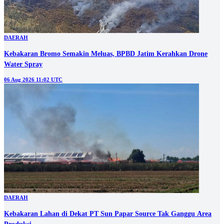
DAERAH
Kebakaran Bromo Semakin Meluas, BPBD Jatim Kerahkan Drone
Water Spray
06 Aug 2026 11:02 UTC
DAERAH
Kebakaran Lahan di Dekat PT Sun Papar Source Tak Ganggu Area