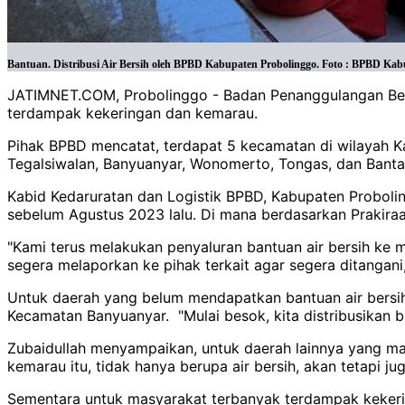
Bantuan. Distribusi Air Bersih oleh BPBD Kabupaten Probolinggo. Foto : BPBD Kab
JATIMNET.COM, Probolinggo - Badan Penanggulangan Benc
terdampak kekeringan dan kemarau.
Pihak BPBD mencatat, terdapat 5 kecamatan di wilayah Ka
Tegalsiwalan, Banyuanyar, Wonomerto, Tongas, dan Banta
Kabid Kedaruratan dan Logistik BPBD, Kabupaten Proboling
sebelum Agustus 2023 lalu. Di mana berdasarkan Prakiraa
"Kami terus melakukan penyaluran bantuan air bersih ke
segera melaporkan ke pihak terkait agar segera ditangani
Untuk daerah yang belum mendapatkan bantuan air bersih
Kecamatan Banyuanyar. "Mulai besok, kita distribusikan b
Zubaidullah menyampaikan, untuk daerah lainnya yang mas
kemarau itu, tidak hanya berupa air bersih, akan tetapi ju
Sementara untuk masyarakat terbanyak terdampak kekerin