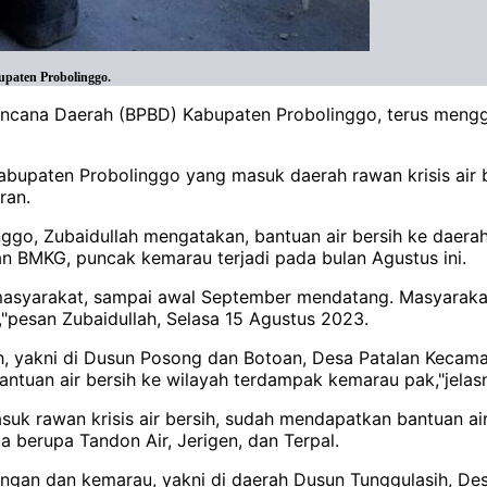
upaten Probolinggo.
ana Daerah (BPBD) Kabupaten Probolinggo, terus menggel
bupaten Probolinggo yang masuk daerah rawan krisis air b
ran.
go, Zubaidullah mengatakan, bantuan air bersih ke daerah 
n BMKG, puncak kemarau terjadi pada bulan Agustus ini.
 masyarakat, sampai awal September mendatang. Masyaraka
,"pesan Zubaidullah, Selasa 15 Agustus 2023.
, yakni di Dusun Posong dan Botoan, Desa Patalan Kecamat
antuan air bersih ke wilayah terdampak kemarau pak,"jelas
uk rawan krisis air bersih, sudah mendapatkan bantuan ai
ga berupa Tandon Air, Jerigen, dan Terpal.
gan dan kemarau, yakni di daerah Dusun Tunggulasih, Des