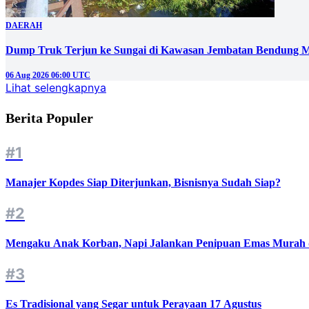
DAERAH
Dump Truk Terjun ke Sungai di Kawasan Jembatan Bendung M
06 Aug 2026 06:00 UTC
Lihat selengkapnya
Berita Populer
#1
Manajer Kopdes Siap Diterjunkan, Bisnisnya Sudah Siap?
#2
Mengaku Anak Korban, Napi Jalankan Penipuan Emas Murah d
#3
Es Tradisional yang Segar untuk Perayaan 17 Agustus