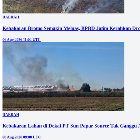
DAERAH
Kebakaran Bromo Semakin Meluas, BPBD Jatim Kerahkan Dro
06 Aug 2026 11:02 UTC
DAERAH
Kebakaran Lahan di Dekat PT Sun Papar Source Tak Ganggu 
06 Aug 2026 09:00 UTC