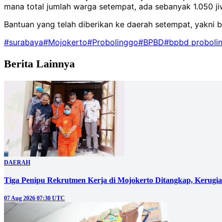
mana total jumlah warga setempat, ada sebanyak 1.050 j
Bantuan yang telah diberikan ke daerah setempat, yakni be
#surabaya
#Mojokerto
#Probolinggo
#BPBD
#bpbd proboli
Berita Lainnya
DAERAH
Tiga Penipu Rekrutmen Kerja di Mojokerto Ditangkap, Kerugi
07 Aug 2026 07:30 UTC