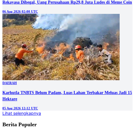
Rekayasa Dibegal, Uang Perusahaan Rp29,8 Juta Ludes di Meme Coin
06 Aug 2026 02:00 UTC
DAERAH
Karhutla TNBTS Belum Padam, Luas Lahan Terbakar Meluas Jadi 15
Hektare
05 Aug 2026 12:12 UTC
Lihat selengkapnya
Berita Populer