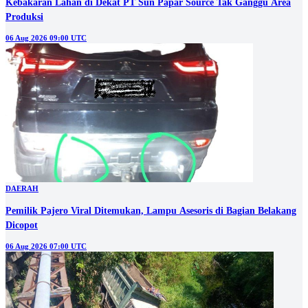
Kebakaran Lahan di Dekat PT Sun Papar Source Tak Ganggu Area
Produksi
06 Aug 2026 09:00 UTC
DAERAH
Pemilik Pajero Viral Ditemukan, Lampu Asesoris di Bagian Belakang
Dicopot
06 Aug 2026 07:00 UTC