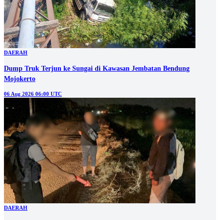
DAERAH
Dump Truk Terjun ke Sungai di Kawasan Jembatan Bendung
Mojokerto
06 Aug 2026 06:00 UTC
DAERAH