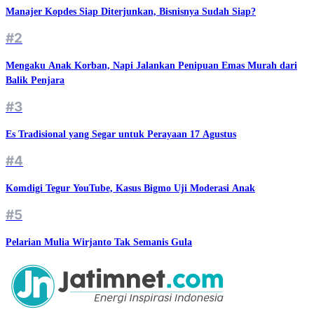
Manajer Kopdes Siap Diterjunkan, Bisnisnya Sudah Siap?
#2
Mengaku Anak Korban, Napi Jalankan Penipuan Emas Murah dari
Balik Penjara
#3
Es Tradisional yang Segar untuk Perayaan 17 Agustus
#4
Komdigi Tegur YouTube, Kasus Bigmo Uji Moderasi Anak
#5
Pelarian Mulia Wirjanto Tak Semanis Gula