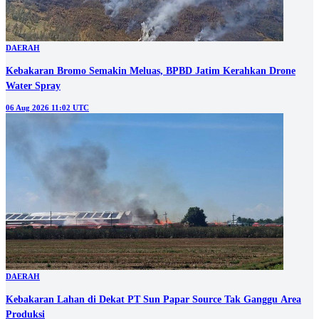
DAERAH
Kebakaran Bromo Semakin Meluas, BPBD Jatim Kerahkan Drone
Water Spray
06 Aug 2026 11:02 UTC
DAERAH
Kebakaran Lahan di Dekat PT Sun Papar Source Tak Ganggu Area
Produksi