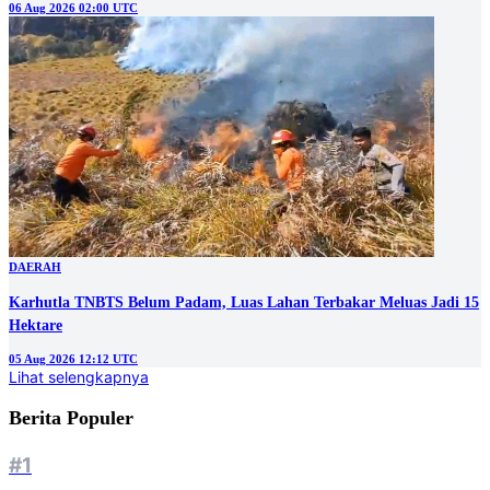
06 Aug 2026 02:00 UTC
DAERAH
Karhutla TNBTS Belum Padam, Luas Lahan Terbakar Meluas Jadi 15
Hektare
05 Aug 2026 12:12 UTC
Lihat selengkapnya
Berita Populer
#1